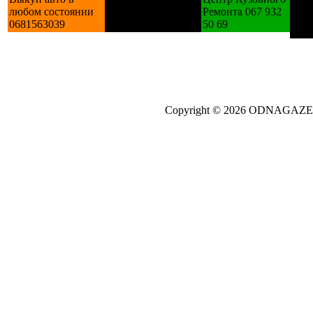
дер
любом состоянии
У холодильники
Ремонта 067 932
изго
0681563039
пральні
50 69
зак.
Copyright © 2026 ODNAGA