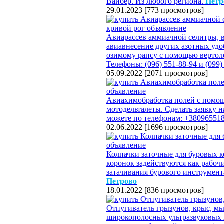
Вайбер. Из любого региона.
Петр
29.01.2023
[
773 просмотров
]
Авиарассев аммиачной селитры, в
авиавнесение других азотных уд
озимому рапсу с помощью вертоле
Телефоны: (096) 551-88-94 и (099)
05.09.2022
[
2071 просмотров
]
Авиахимобработка полей с помощ
мотодельталеты. Сделать заявку 
можете по телефонам: +38096551
02.06.2022
[
1696 просмотров
]
Колпачки заточные для буровых к
коронок задействуются как рабоч
затачивания бурового инструмента.
Петрово
18.01.2022
[
836 просмотров
]
Отпугиватель грызунов, крыс, мы
широкополосных ультразвуковых 