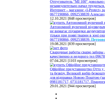
Отпугиватель "МІ 100" довольно 
незамедлительно начал трудиться.
Интернет – магазине «I-Protect» р
0677190866, 0992538839 Алексан
12.10.2021
[
848 просмотров
]
Автономний вуличний відлякувач «
не вимагає підзарядки акумуляторі
тільки при появі тварин в зоні о
0677190866, 0992538839.
Петров
19.08.2021
[
839 просмотров
]
Сварочные работы сварю заборы д
качественно и недорого тел 0967
07.04.2021
[
1103 просмотров
]
Офіційне представництво Отто у 
та безвізу. Великий вибір безкошт
для відправки Новою Поштою (запр
0981181717, 0731181717. Працюєм
29.01.2021
[
944 просмотров
]