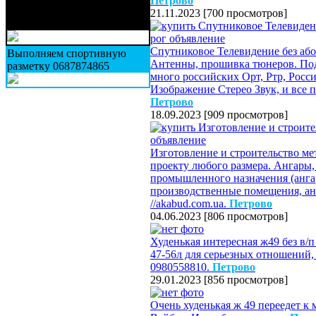
Петрово
перевозки ваших вещей,
21.11.2023
[
700 просмотров
]
мебели
Спутниковое Телевидение без або
Выполняем спортивную
Антенны, прошивка тюнеров. Под
разметку 0687874865
много российских Орт, Ртр, Росс
Изображение Стерео Звук, и все п
Петрово
18.09.2023
[
909 просмотров
]
Изготовление и строительство ме
проекту любого размера. Ангары,
промышленного назначения (ангар
производственные помещения, анга
//akabud.com.ua.
Петрово
04.06.2023
[
806 просмотров
]
Худенькая интересная ж49 без в/
47-56л для серьезных отношений, 
0980558810.
Петрово
29.01.2023
[
856 просмотров
]
Очень худенькая ж 49 переедет к