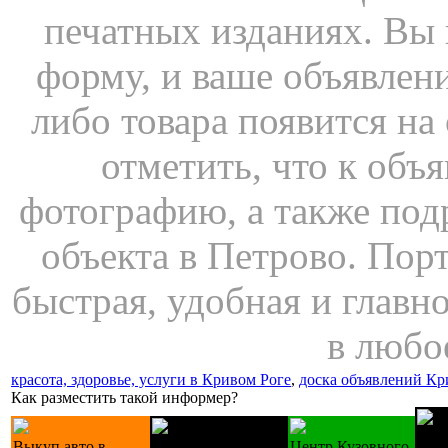
печатных изданиях. Вы
форму, и ваше объявлени
либо товара появится на
отметить, что к об
фотографию, а также по
объекта в Петрово. П
быстрая, удобная и главн
в любо
красота, здоровье, услуги в Кривом Роге
,
доска объявлений Кр
Как разместить такой информер?
Лес
Выкуп авто в
Купуємо техніку Б/
Центр Кузовного