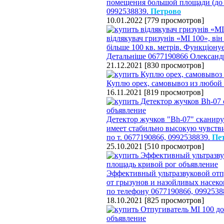
помещения большой площади (до 2
0992538839.
Петрово
10.01.2022
[
779 просмотров
]
відлякувач гризунів «МІ 100», він
більше 100 кв. метрів. Функціону
Детальніше 0677190866 Олександ
21.12.2021
[
830 просмотров
]
Куплю орех, самовывоз из любой 
16.11.2021
[
819 просмотров
]
Детектор жучков "Bh-07" сканиру
имеет стабильно высокую чувств
по т. 0677190866, 0992538839.
Пе
25.10.2021
[
510 просмотров
]
Эффективный ультразвуковой отп
от грызунов и назойливых насеко
по телефону 0677190866, 0992538
18.10.2021
[
825 просмотров
]