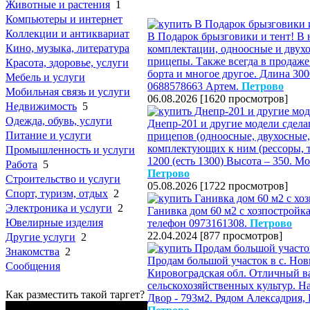
Животные и растения
1
Компьютеры и интернет
Коллекции и антиквариат
В Подарок брызговики и тент! В
Кино, музыка, литература
комплектации, одноосные и двух
прицепы. Также всегда в продаже
Красота, здоровье, услуги
борта и многое другое. Длина 30
Мебель и услуги
0688578663 Артем.
Петрово
Мобильная связь и услуги
06.08.2026
[
1620 просмотров
]
Недвижимость
5
Одежда, обувь, услуги
Днепр-201 и другие модели сдел
Питание и услуги
прицепов (одноосные, двухосные,
комплектующих к ним (рессоры, т
Промышленность и услуги
1200 (есть 1300) Высота – 350. М
Работа
5
Петрово
Строительство и услуги
05.08.2026
[
1722 просмотров
]
Спорт, туризм, отдых
2
Электроника и услуги
2
Ганивка дом 60 м2 с хозпостройк
Ювелирные изделия
телефон 0973161308.
Петрово
22.04.2024
[
877 просмотров
]
Другие услуги
2
Знакомства
2
Продам большой участок в с. Новы
Сообщения
Кировоградская обл. Отличный в
сельскохозяйственных культур. На
Как разместить такой таргет?
Двор - 793м2. Рядом Алексадрия,
Бережные грузовые