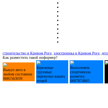
строительство в Кривом Роге
,
электроника в Кривом Роге
,
дет
Как разместить такой информер?
Бережные
Выполняем
Л
Выкуп авто в
грузовые
спортивную
д
любом состоянии
перевозки ваших
разметку
и
0681563039
вещей
0687874865
з