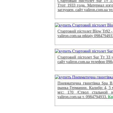
Стартовый пистолет Sur Тт 3
Ттот 1933 года. Материал изго
заглушен. сайт valiron.com.ua 
Стартовий пістолет Blow Tr92 -
valiron.com.ua ntktajy 098479493
Стартовий пістолет Sur Тт 33
сайт valiron.com.ua телефон 09
Пневматична гвинтівка Spa B
рынка Германии. Калибр: 4, 5
м/с: 170 /Ствол стальной н
valiron.com.ua т. 0984794933.
Кр