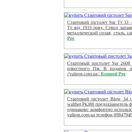
Стартовий пістолет Sur Тт 33 
Тт від 1933 року. Ствол запая
металлический сплав, сталь. са
Рог
Стартовый пистолет Sur 2608 
известного Пм. В подарок за
//valiron.com.ua/.
Кривой Рог
Стартовий пістолет Blow 34 
walther Pk380 предохранитель 
одинаково комфортно использо
valiron.com.ua телефон 0984794