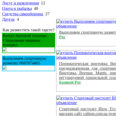
Досуг и развлечения
12
Охота и рыбалка
40
Средства самообороны
27
Другое
4
Как разместить такой таргет?
Выполняем спортивную размет
Выкуп бытовой техники
Рог
Стиральные машины
холодил.
Выполняем спортивную
разметку 0687874865
Пневматическая винтовка Be
предназначенная для спортив
Винтовка Beeman Mantis им
регулируемой прицельной план
Кривой Рог
Стартовый пистолет Blow Tr1
магазин cайт valiron.com.ua те