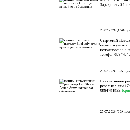
Зарядность 6 1 па
25.07.2026
[
1346 пр
Стартовий пістоле
подачи звуковых с
использовании и п
телефон 0984794
25.07.2026
[
656 про
Пневматичний рево
револьвер армії С
0984794933.
Кри
25.07.2026
[
869 про