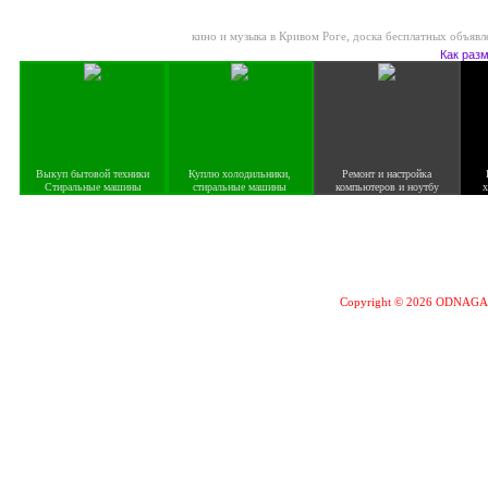
кино и музыка в Кривом Роге
,
доска бесплатных объявл
Как раз
Выкуп бытовой техники
Куплю холодильники,
Ремонт и настройка
Стиральные машины
стиральные машины
компьютеров и ноутбу
х
Copyright © 2026 ODNAG