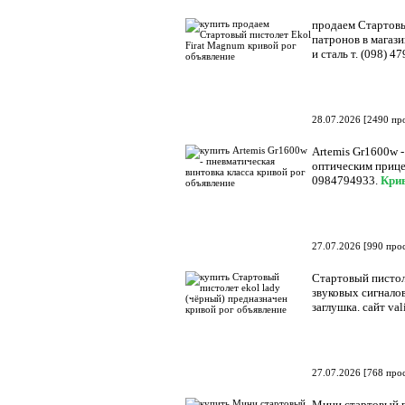
продаем Стартовы
патронов в магази
и сталь т. (098) 4
28.07.2026
[
2490 пр
Artemis Gr1600w -
оптическим прицел
0984794933.
Кри
27.07.2026
[
990 про
Стартовый пистол
звуковых сигналов
заглушка. сайт va
27.07.2026
[
768 про
Мини стартовый п