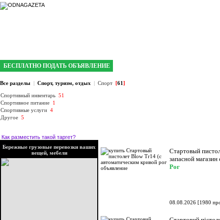
интернет газета №1 в Кривом Роге
БЕСПЛАТНО ПОДАТЬ ОБЪЯВЛЕНИЕ
Все разделы
|
Спорт, туризм, отдых
|
Спорт
[
61
]
Спортивный инвентарь
51
Спортивное питание
1
Спортивные услуги
4
Другое
5
Как разместить такой таргет?
Бережные грузовые перевозки ваших
Стартовый пистол
вещей, мебели
запасной магазин 
Рог
08.08.2026
[
1980 пр
Стартовий пістоле