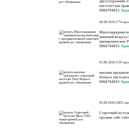
двухсторонний, ч
пистолет как прав
0984794933.
Кри
06.08.2026
[
774 про
Многозарядная пн
накачкой воздуха 
пневматических Рс
0984794933.
Кри
05.08.2026
[
720 про
магазин предлагае
боевого пистолета
0984794933.
Кри
05.08.2026
[
3821 пр
Стартовий пістоле
оружия. сайт vali