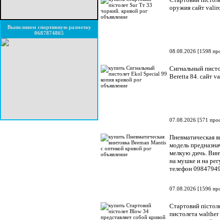
оружия сайт vali
Выполняем спортивную разметку
0687874865
08.08.2026
[
1598 пр
Сигнальный пистол
Beretta 84. сайт 
07.08.2026
[
571 про
Пневматическая ви
модель предназна
мелкую дичь. Вин
на мушке и на рег
телефон 0984794
07.08.2026
[
1596 пр
Стартовий пістол
пистолета walthe