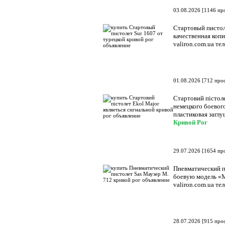
03.08.2026
[
1146 пр
Стартовый пистоле
качественная копи
valiron.com.ua т
01.08.2026
[
712 про
Стартовий пістоле
немецкого боевого
пластиковая заглу
Кривой Рог
29.07.2026
[
1654 пр
Пневматический п
боевую модель «М
valiron.com.ua т
28.07.2026
[
915 про