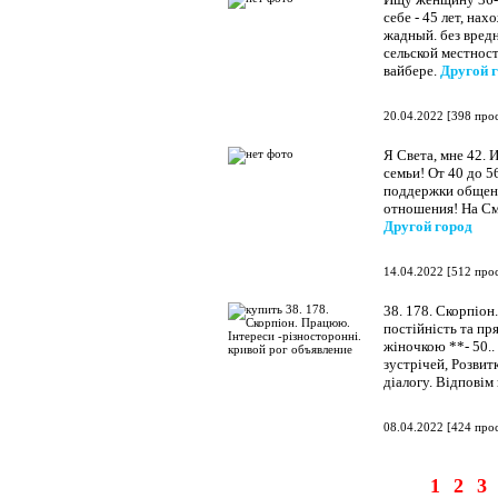
себе - 45 лет, на
жадный. без вред
сельской местнос
вайбере.
Другой 
20.04.2022
[
398 про
Я Света, мне 42.
семьи! От 40 до 5
поддержки общени
отношения! На См
Другой город
14.04.2022
[
512 про
38. 178. Скорпіон
постійність та п
жіночкою **- 50..
зустрічей, Розвитк
діалогу. Відповім 
08.04.2022
[
424 про
1
2
3