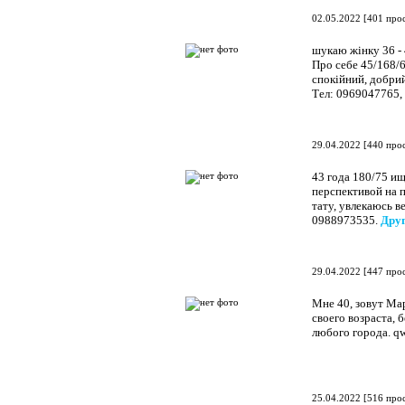
02.05.2022
[
401 про
шукаю жінку 36 - 4
Про себе 45/168/6
спокійний, добрий
Тел: 0969047765,
29.04.2022
[
440 про
43 года 180/75 и
перспективой на 
тату, увлекаюсь 
0988973535.
Друг
29.04.2022
[
447 про
Мне 40, зовут Ма
своего возраста, 
любого города. 
25.04.2022
[
516 про