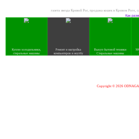
газета звезда Кривой Рог
,
продажа кошек в Кривом Роге
,
с
Как раз
Куплю холодильники,
Ремонт и настройка
Выкуп бытовой техники
М
стиральные машины
компьютеров и ноутбу
Стиральные машины
Copyright © 2026 ODNAG