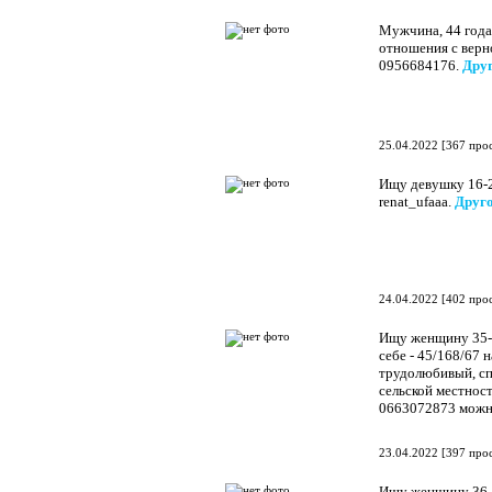
Мужчина, 44 года
отношения с верн
0956684176.
Друг
25.04.2022
[
367 про
Ищу девушку 16-2
renat_ufaaa.
Друго
24.04.2022
[
402 про
Ищу женщину 35-45
себе - 45/168/67 
трудолюбивый, сп
сельской местнос
0663072873 можно
23.04.2022
[
397 про
Ищу женщину 36-4