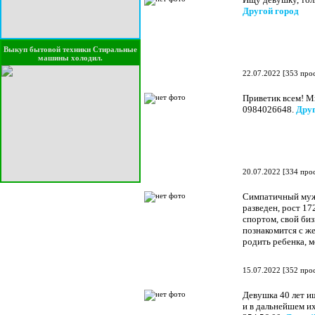
Другой город
Выкуп бытовой техники Стиральные
машины холодил.
22.07.2022
[
353 про
Приветик всем! Мн
0984026648.
Друг
20.07.2022
[
334 про
Симпатичный мужч
разведен, рост 17
спортом, свой биз
познакомится с же
родить ребенка, 
15.07.2022
[
352 про
Девушка 40 лет ищ
и в дальнейшем их