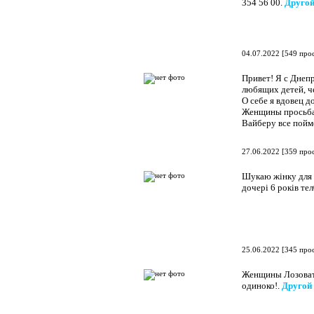
354 56 00.
Другой
04.07.2022
[
549 про
Привет! Я с Днеп
любящих детей, че
О себе я вдовец д
Женщины просьба 
Вайберу все пой
27.06.2022
[
359 про
Шукаю жінку для с
дочері 6 років т
25.06.2022
[
345 про
Женщины Лозоватк
одиноко!.
Другой