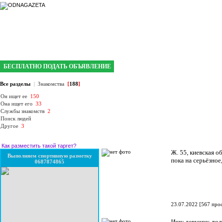
интернет газета №1 в Кривом Роге
БЕСПЛАТНО ПОДАТЬ ОБЪЯВЛЕНИЕ
Все разделы
|
Знакомства
[
188
]
Он ищет ее
150
Она ищет его
33
Службы знакомств
2
Поиск людей
Другое
3
Как разместить такой таргет?
Ж. 55, киевская о
Выполняем спортивную разметку
пока на серьёзно
0687874865
23.07.2022
[
567 про
Ищу девушку, тол