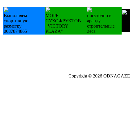
Выполняем
МОРЕ
посуточно в
Куп
спортивную
СУХОФРУКТОВ
аренду
У х
разметку
"VICTORY
строительные
пра
0687874865
PLAZA"
леса
Copyright © 2026 ODNAGA