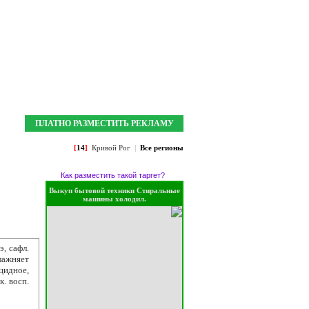
Мои закладки:
0
Зарегистрироваться
Войти
ПЛАТНО РАЗМЕСТИТЬ РЕКЛАМУ
[
14
]
Кривой Рог
|
Все регионы
Как разместить такой таргет?
Выкуп бытовой техники Стиральные
машины холодил.
, сафл.
лажняет
цидное,
к. восп.