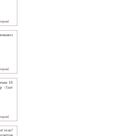
отров
]
мовывоз
отров
]
ичии 10
гр /1шт
отров
]
ё тело!
люлитом