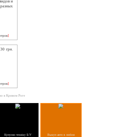
видов и
 разных
отров
]
30 грн.
отров
]
во в Кривом Роге
Купуємо техніку Б/У
Выкуп авто в любом