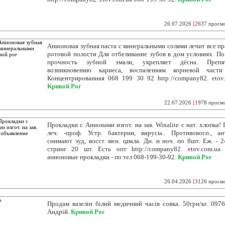
26.07.2026
[
2637 просм
Анионовая зубная паста с минеральными солями лечит все п
ротовой полости Для отбеливание зубов в дом условиях. П
прочность зубной эмали, укрепляет дёсна. Препят
возникновению кариеса, воспалениям корневой части
Концентрированная 068 199 30 92 http://company82. etov.
Кривой Рог
22.07.2026
[
1978 просм
Прокладки с Анионами изгот. на зав. Winalite с нат. хлопка! 
леч. -проф. Устр. бактерии, вирусы.. Противовосп., ант
снимают зуд, восст. мен. цикла. Дн. и ноч. по 8шт. Еж. - 2
стринг 20 шт. Есть опт http://company82. etov.com.ua
анионовые прокладки - по тел 068-199-30-92.
Кривой Рог
26.04.2026
[
3126 просм
Продам вазелін білий медичний часів совка. 50грн/кг. 097
Андрій.
Кривой Рог