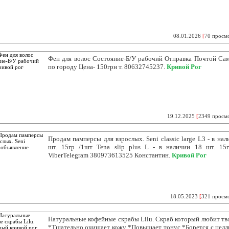
08.01.2026
[
70 просм
Фен для волос Состояние-Б/У рабочий Отправка Почтой Са
по городу Цена- 150грн т. 80632745237.
Кривой Рог
19.12.2025
[
2349 просм
Продам памперсы для взрослых. Seni classic large L3 - в нал
шт. 15гр /1шт Tena slip plus L - в наличии 18 шт. 15
ViberTelegram 380973613525 Константин.
Кривой Рог
18.05.2023
[
321 просм
Натуральные кофейные скрабы Lilu. Скраб который любит тво
*Тщательно очищает кожу *Повышает тонус *Борется с цел