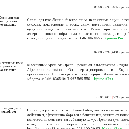
03.08.2026
[
2947 просм
Спрей для глаз Лянянь быстро сним. неприятные ощущ. с век 
сухость, покраснение и восп., сниж. внутриглаз. давление.
щадящий уход за слизистой глаз. Реком. при конъюнкт
аллергии; повыш. образ. слизи; слезоточ.; после длит. ра
комп.; при длит. поездках и т. д. 068-199-30-92.
Кривой Рог
02.08.2026
[
4431 просм
Массажный крем от Эрсаг - реальная альтернатива Origina
Alpenkrauter-emusion. Он сертифицирован в Евро
органический. Производитель Ersag Турция. Далее на сайте:
//flagma.ua/uk/1836540/ Т 067 569 5501.
Кривой Рог
26.07.2026
[
721 просм
Спрей для рук и ног ком. Tibemed обладает противовоспали
действием, эффективно борется с бактериями, защита от пов
потливости, смягчает загрубевшую кожу. Препятствует ше
кожи, появлению опрелостей и грибковых инф
http://company82. etov.com.ua 068-199-30-92.
Кривой Рог