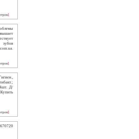
отров
]
роблемы
овышает
ствует
 зубов
com.ua.
отров
]
Гигиен.,
ибакт.;
4шт. Д/
 Купить
отров
]
6670720