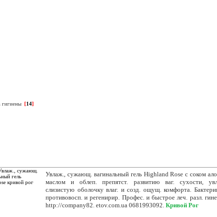
№1 в Кривом Роге
а гигиены
[
14
]
Увлаж., сужающ. вагинальный гель Highland Rose с соком алоэ
маслом и облеп. препятст. развитию ваг. сухости, ув
слизистую оболочку влаг. и созд. ощущ. комфорта. Бактери
противовосп. и регенирир. Профес. и быстрое леч. разл. гине
http://company82. etov.com.ua 0681993092.
Кривой Рог