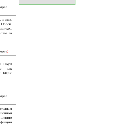
отров
]
и глаз:
 Обесп.
ивитах;
боты за
отров
]
l Lloyd
пе как
 https:
отров
]
тельным
ышенной
лушению
екций