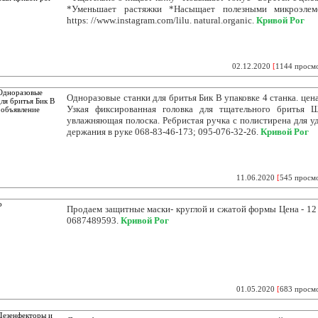
*Уменьшает растяжки *Насыщает полезными микроэлеме
https: //www.instagram.com/lilu. natural.organic.
Кривой Рог
02.12.2020
[
1144 просм
Одноразовые станки для бритья Бик В упаковке 4 станка. цена
Узкая фиксированная головка для тщательного бритья 
увлажняющая полоска. Ребристая ручка с полистирена для у
держания в руке 068-83-46-173; 095-076-32-26.
Кривой Рог
11.06.2020
[
545 просм
Продаем защитные маски- круглой и сжатой формы Цена - 12 
0687489593.
Кривой Рог
01.05.2020
[
683 просм