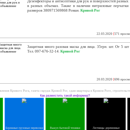
Дезенфекторы и антисептики для рук и поверхностей разных 
в разных объемах. Также в наличии нитриловые перчатки
размеров 380971569868 Роман.
Кривой Рог
22.03.2020
[
571 просм
Защитная много разовая маска для лица. 35грн. шт. От 5 шт 
Тел. 097-676-32-14.
Кривой Рог
20.03.2020
[
696 просм
вления Кривого Рога
,
газета скрудж Кривой Рог
,
сдам квартиры в Кривом Роге
,
строительст
Как разместить такой информер?
Бережные грузовые перевозки
Выкуп бытовой техники
Лестницы деревянные