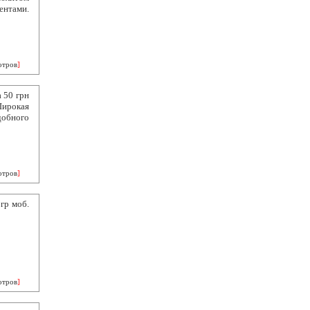
нтами.
отров
]
 50 грн
Широкая
добного
отров
]
гр моб.
отров
]