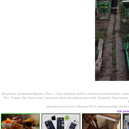
Подобные объявления Кривого Рога -
Спил деревьев любой сложности бензопилами с авто
Ооо "Альянс Эко Агрогумат" реализует средства защиты растений. Генерики. Оригиналы..
квартиры посуточно в Кривом Роге
,
компьютерные запчасти
Как раз