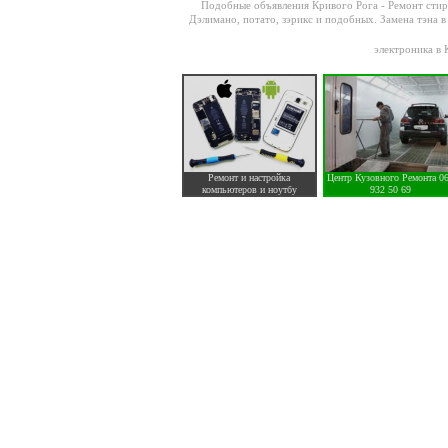
Подобные объявления Кривого Рога -
Ремонт стир
Дэлимано, потато, зэрикс и подобных. Замена тэна в
электроника в 
Ремонт и настройка
Центр Кузовного Ремонта 0
компьютеров и ноутбу
932 50 69