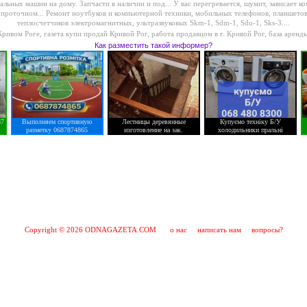
альных машин на дому. Запчасти в наличии и под...
У вас перегревается, шумит, зависает 
 проточном...
Ремонт ноутбуков и компьютерной техники, мобильных телефонов, планшетов
теплосчетчиков электромагнитных, ультразвуковых Skm-1, Sdm-1, Sdu-1, Sks-3....
Кривом Роге
,
газета купи продай Кривой Рог
,
работа продавцом в г. Кривой Рог
,
база аренд
Как разместить такой информер?
67
Выполняем спортивную
Лестницы деревянные
Купуємо техніку Б/У
разметку 0687874865
изготовление на зак.
холодильники пральні
Copyright © 2026 ODNAGAZETA.COM
о нас
написать нам
вопросы?