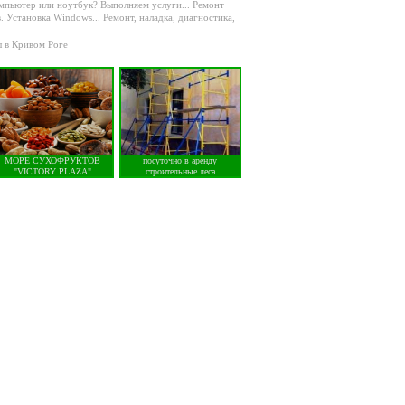
компьютер или ноутбук? Выполняем услуги...
Ремонт
. Установка Windows...
Ремонт, наладка, диагностика,
ы в Кривом Роге
МОРЕ СУХОФРУКТОВ
посуточно в аренду
"VICTORY PLAZA"
строительные леса