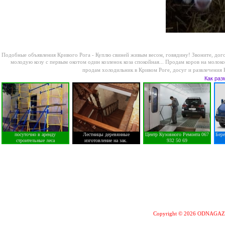
Подобные объявления Кривого Рога -
Куплю свиней живым весом, говядину! Звоните, дого
молодую козу с первым окотом один козленок коза спокойная...
Продам коров на молоко
продам холодильник в Кривом Роге
,
досуг и развлечения
Как раз
посуточно в аренду
Лестницы деревянные
Центр Кузовного Ремонта 067
Бер
строительные леса
изготовление на зак.
932 50 69
Copyright © 2026 ODNAGA