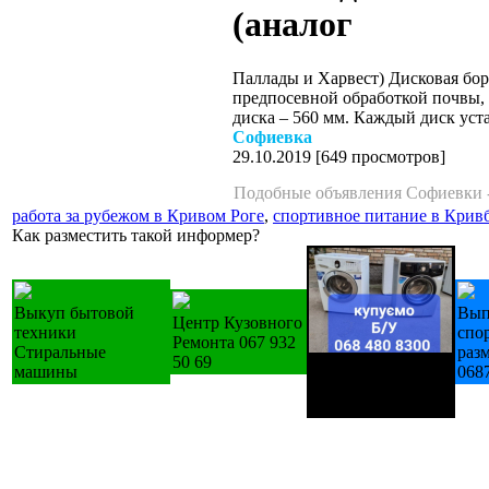
(аналог
Паллады и Харвест) Дисковая бор
предпосевной обработкой почвы, 
диска – 560 мм. Каждый диск уст
Софиевка
29.10.2019
[
649 просмотров
]
Подобные объявления Софиевки 
работа за рубежом в Кривом Роге
,
спортивное питание в Крив
Как разместить такой информер?
Выкуп бытовой
Вып
Центр Кузовного
техники
спо
Ремонта 067 932
Стиральные
раз
50 69
Купуємо техніку Б/
машины
068
У холодильники
пральні