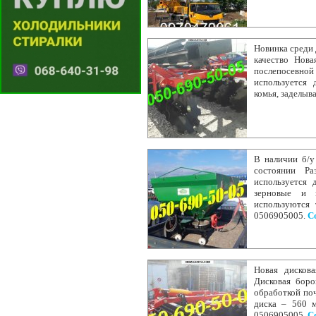
Новинка среди 
качество Нова
послепосевн
используется 
комья, заделыв
В наличии б/у
состоянии Ра
используется 
зерновые и 
используются
0506905005.
С
Новая дискова
Дисковая боро
обработкой по
диска – 560 м
0506905005.
С