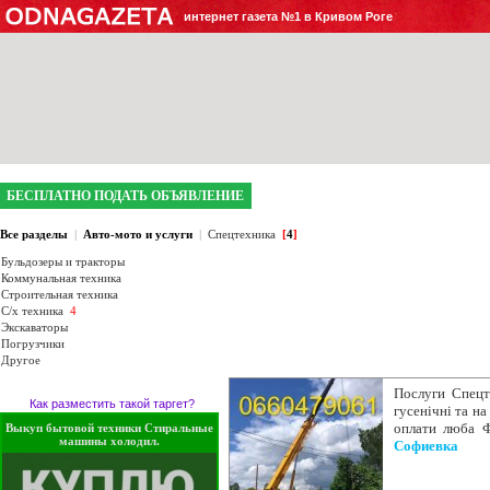
интернет газета №1 в Кривом Роге
БЕСПЛАТНО ПОДАТЬ ОБЪЯВЛЕНИЕ
Все разделы
|
Авто-мото и услуги
|
Спецтехника
[
4
]
Бульдозеры и тракторы
Коммунальная техника
Строительная техника
С/х техника
4
Экскаваторы
Погрузчики
Другое
Послуги Спецт
Как разместить такой таргет?
гусенічні та н
оплати люба Ф
Выкуп бытовой техники Стиральные
машины холодил.
Софиевка