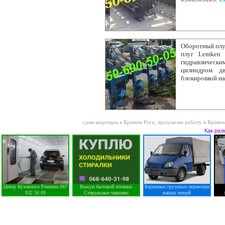
Оборотный плуг
плуг Lemken 
гидравличес
цилиндром дв
блокировкой на
сдам квартиры в Кривом Роге
,
предлагаю работу в Криво
Как раз
Центр Кузовного Ремонта 067
Выкуп бытовой техники
Бережные грузовые перевозки
932 50 69
Стиральные машины
ваших вещей