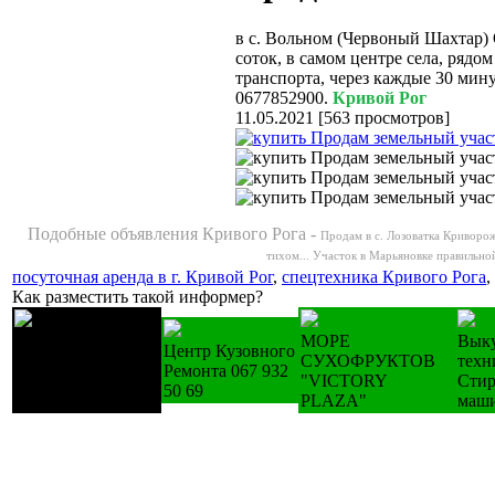
в с. Вольном (Червоный Шахтар) 
соток, в самом центре села, рядом
транспорта, через каждые 30 мину
0677852900.
Кривой Рог
11.05.2021
[
563 просмотров
]
Подобные объявления Кривого Рога -
Продам в с. Лозоватка Криворож
тихом...
Участок в Марьяновке правильно
посуточная аренда в г. Кривой Рог
,
спецтехника Кривого Рога
,
Как разместить такой информер?
Лестницы
МОРЕ
Выку
Центр Кузовного
деревянные
СУХОФРУКТОВ
техн
Ремонта 067 932
изготовление на
"VICTORY
Стир
50 69
зак.
PLAZA"
маш