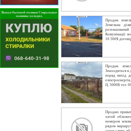
Выкуп бытовой техники Стиральные
машины холодил.
Продаж земель
Земельна діл
розташований 
Комунікації: в
10 500$ договір
Продаж земел
Знаходиться в 
поряд вихід до
електроенергія,
Ц. 5000$ тел. 
Продаю приват
хатой обложе
номером земли 
рядом маршрут
соток слива, яб