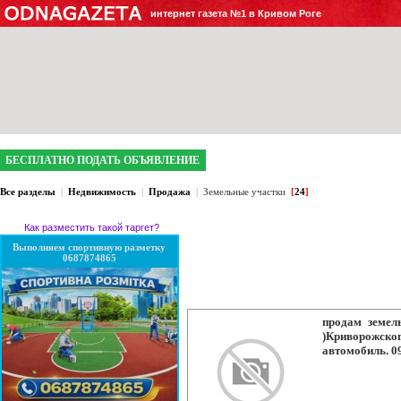
интернет газета №1 в Кривом Роге
БЕСПЛАТНО ПОДАТЬ ОБЪЯВЛЕНИЕ
Все разделы
|
Недвижимость
|
Продажа
|
Земельные участки
[
24
]
Как разместить такой таргет?
Выполняем спортивную разметку
0687874865
продам земел
)Криворожског
автомобиль. 0