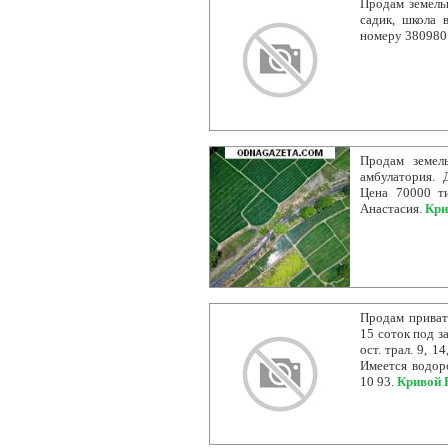
Продам земельн
садик, школа 
номеру 380980
Продам земел
амбулатория. 
Цена 70000 т
Анастасия.
Кри
Продам приват
15 соток под з
ост. трал. 9, 1
Имеется водоро
10 93.
Кривой 