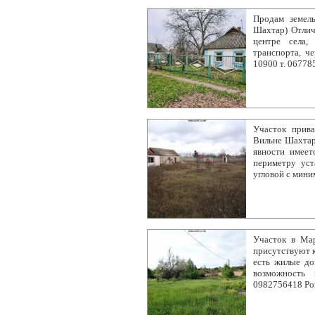
Продам земел
Шахтар) Отлич
центре села,
транспорта, ч
10900 т. 06778
Участок прива
Вильне Шахтарь
явности имеет
периметру уст
угловой с мини
Участок в Ма
присутствуют к
есть жилые до
возможность 
0982756418 Ро