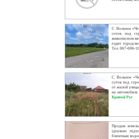
С. Вольное «Че
соток под ст
живописном мес
ездит городско
Тел. 067-696-1
С. Вольное «Че
соток под стро
от жилой улицы
на автомобиле.
Кривой Рог
Продам земель
ідеально підх
близенько водос