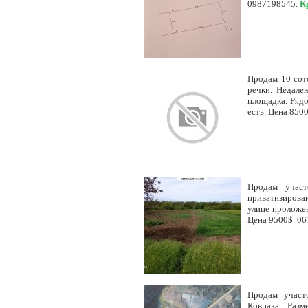
0987198545.
К
Продам 10 сот
речки. Недалек
площадка. Рядо
есть. Цена 850
Продам участ
приватизирован
улице проложен
Цена 9500$. 06
Продам участо
Ковпака. Разм