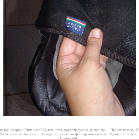
у трансформер "зима-лето" б/у как новая, колеса надувные, резиновые....
Продам коляску. Оч
в1, относились бережно....
Продам коляску-трансформер зима-лета от...
Продам коляску в 
Терновской...