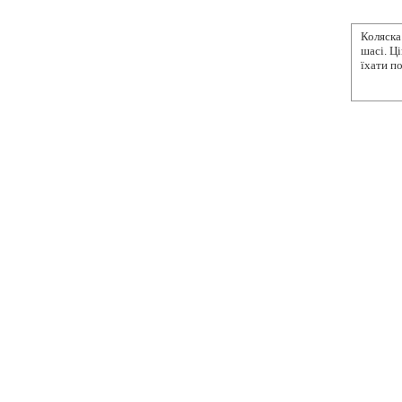
Коляска
шасі. Ц
їхати п