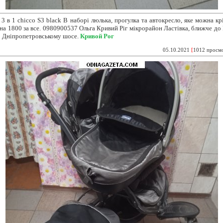
 3 в 1 chicco
S3 black В наборі люлька, прогулка та автокресло, яке можна кр
іна 1800 за все. 0980900537 Ольга Кривий Ріг мікрорайон Ластівка, ближче до 
о Дніпропетровському шосе.
Кривой Рог
05.10.2021
[
1012 просм