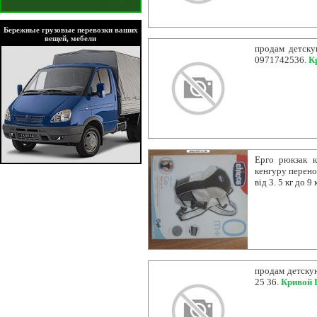
Бережные грузовые перевозки ваших
вещей, мебели
продам детску
0971742536.
К
Ерго рюкзак 
кенгуру перено
від 3. 5 кг до 
продам детскую
25 36.
Кривой 