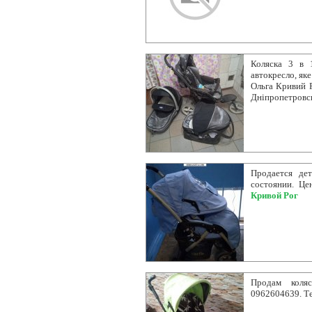
Коляска 3 в 
автокресло, як
Ольга Кривий Р
Дніпропетровс
Продается дет
состоянии. Це
Кривой Рог
Продам коля
0962604639. Те