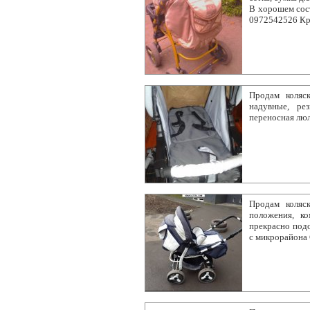
В хорошем сост
0972542526 Кр
Продам коляск
надувные, рез
переносная люл
Продам коляс
положения, к
прекрасно подо
с микрорайона