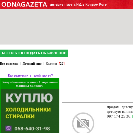
интернет газета №1 в Кривом Роге
БЕСПЛАТНО ПОДАТЬ ОБЪЯВЛЕНИЕ
Все разделы
|
Детский мир
|
Коляски
[
22
]
Как разместить такой таргет?
Выкуп бытовой техники Стиральные
машины холодил.
продам детск
детскую ваннно
097 174 25 36.