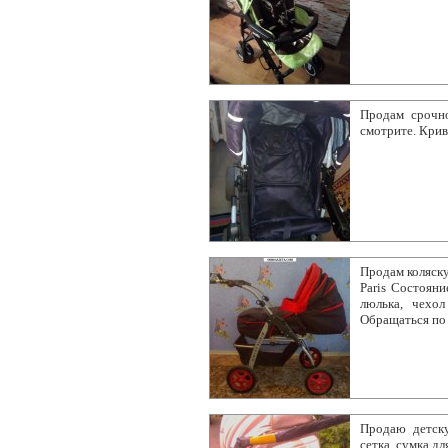
Продам срочно
смотрите. Кри
Продам коляску
Paris Состоян
люлька, чехол
Обращаться по
Продаю детску
сетка, сумка д