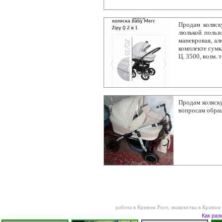
Продам коляск
люлькой пользо
маневровая, ал
комплекте сумка
Ц. 3500, возм.
Продам коляску
вопросам обра
работа в Кривом Роге
,
знакомства в Кривом
Как раз