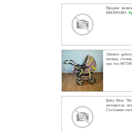
Продам коляск
0683981881.
К
Adamex galaxy
люлька, столик
грн. тел. 0675
Baby Merc "Beb
автокресло, ко
Состояние очен