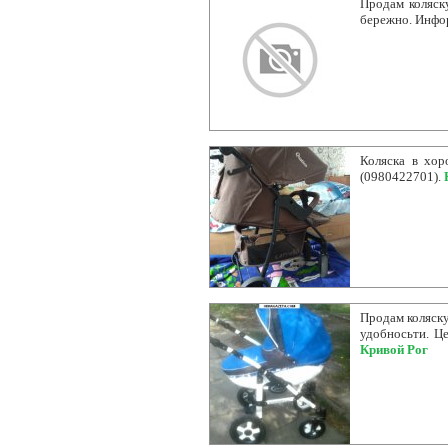
Продам коляск
бережно. Инфо
Коляска в хор
(0980422701).
Продам коляску
удобносьти. Ц
Кривой Рог