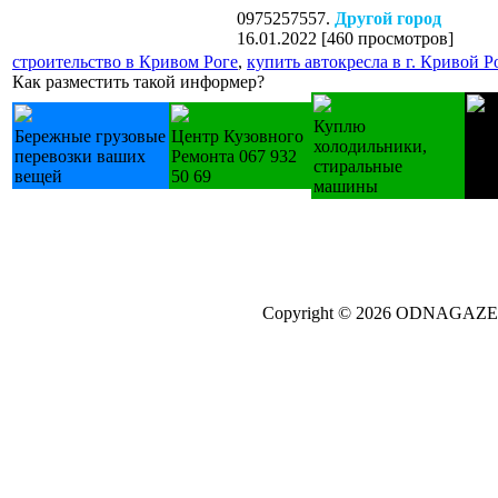
0975257557.
Другой город
16.01.2022
[
460 просмотров
]
строительство в Кривом Роге
,
купить автокресла в г. Кривой Р
Как разместить такой информер?
Куплю
Лес
Бережные грузовые
Центр Кузовного
холодильники,
дер
перевозки ваших
Ремонта 067 932
стиральные
изг
вещей
50 69
машины
зак.
Copyright © 2026 ODNAGA