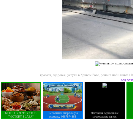
красота, здоровье, услуги в Кривом Роге
,
ремонт мобильных в 
Как раз
МОРЕ СУХОФРУКТОВ
Выполняем спортивную
Лестницы деревянные
"VICTORY PLAZA"
разметку 0687874865
изготовление на зак.