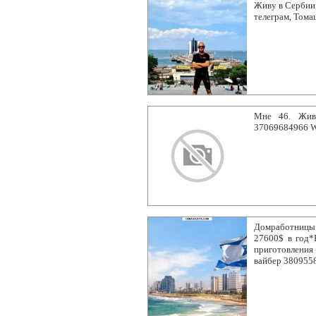
Живу в Сербии,
телеграм, Тома
Mне 46. Жив
37069684966 
Домработницы В
27600$ в год*
приготовления 
вайбер 380955