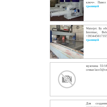
ключ». Павел
границей
Waterjet. Бу о
Intermac, Be
+39344561735
границей
мужчина 55/18
семьи lace3@ce
Для создани