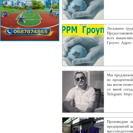
Легальное тру
Предоставляем
всех вакансия
Гроуп». Адрес: 
Мы предлагаем
по процентной 
мы могли помо
со мной сегод
Telegram: https
Производим эк
предприятий к
массоподготов