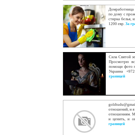
Домработница -
по дому с прож
стирка белья, 
1200 евр.
За г
Сила Святой зе
Просмотрю вс
помощи фото 
Украина +972
границей
goldtudu@gmai
отношений, и я
отношениям. М
и ценить, и о
границей