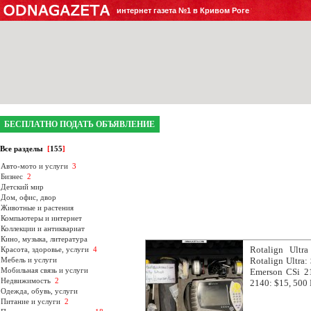
интернет газета №1 в Кривом Роге
БЕСПЛАТНО ПОДАТЬ ОБЪЯВЛЕНИЕ
Все разделы
[
155
]
Авто-мото и услуги
3
Бизнес
2
Детский мир
Дом, офис, двор
Животные и растения
Компьютеры и интернет
Коллекции и антиквариат
Кино, музыка, литература
Rotalign Ultr
Красота, здоровье, услуги
4
Мебель и услуги
Rotalign Ultra:
Мобильная связь и услуги
Emerson CSi 21
Недвижимость
2
2140: $15, 500 
Одежда, обувь, услуги
Питание и услуги
2