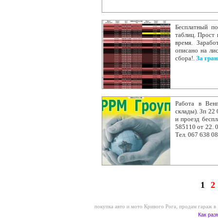
Бесплатный по
таблиц. Прост 
время. Зарабо
описано на лис
сбора!.
За гра
Работа в Венг
склады). Зп 22
и проезд беспл
585110 от 22. 0
Тел. 067 638 08
1
2
покупка авто и мото Кривого Рога
,
продам гараж в
Как раз