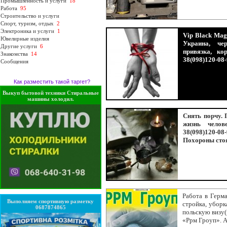
Промышленность и услуги
18
Работа
95
Строительство и услуги
Спорт, туризм, отдых
2
Электроника и услуги
1
Vip Black Mag
Ювелирные изделия
Украина, че
Другие услуги
6
привязка, ко
Знакомства
14
38(098)120-08
Сообщения
Как разместить такой таргет?
Выкуп бытовой техники Стиральные
машины холодил.
Снять порчу. 
жизнь челов
38(098)120-0
Похороны сто
Работа в Герма
Выполняем спортивную разметку
стройка, уборк
0687874865
польскую визу(
«Ррм Гроуп». А