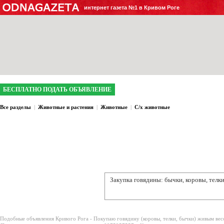
интернет газета №1 в Кривом Роге
БЕСПЛАТНО ПОДАТЬ ОБЪЯВЛЕНИЕ
Все разделы
|
Животные и растения
|
Животные
|
С/х животные
Закупка говядины: бычки, коровы, телки
Подобные объявления Кривого Рога -
Покупаю говядину (коровы, телки, бычки) живым вес