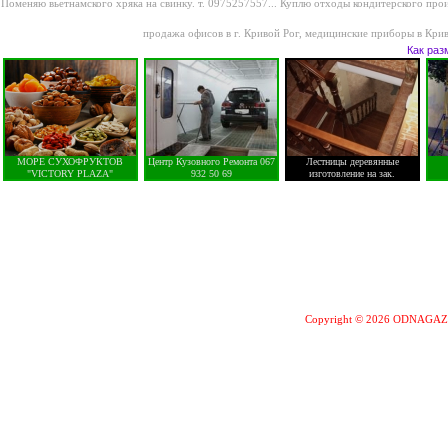
Поменяю вьетнамского хряка на свинку. т. 0975257557...
Куплю отходы кондитерского произ
продажа офисов в г. Кривой Рог
,
медицинские приборы в Кри
Как раз
МОРЕ СУХОФРУКТОВ
Центр Кузовного Ремонта 067
Лестницы деревянные
"VICTORY PLAZA"
932 50 69
изготовление на зак.
Copyright © 2026 ODNAGA