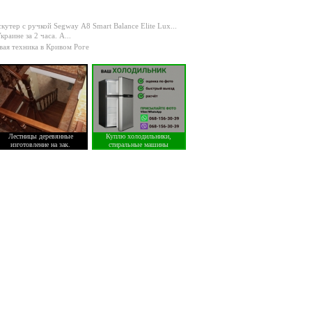
утер с ручкой Segway А8 Smart Balance Elite Lux...
раине за 2 часа. А...
вая техника в Кривом Роге
Лестницы деревянные
Куплю холодильники,
изготовление на зак.
стиральные машины