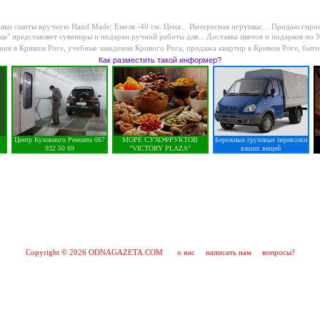
ки сшиты вручную Hand Made: Емеля -40 см. Цена...
Интересная игрушка:...
Продаю гироск
а" представляет сувениры и подарки ручной работы для...
Доставка цветов и подарков по Ук
ния в Кривом Роге
,
учебные заведения Кривого Рога
,
продажа квартир в Кривом Роге
,
быто
Как разместить такой информер?
Центр Кузовного Ремонта 067
МОРЕ СУХОФРУКТОВ
Бережные грузовые перевозки
932 50 69
"VICTORY PLAZA"
ваших вещей
Copyright © 2026 ODNAGAZETA.COM
о нас
написать нам
вопросы?