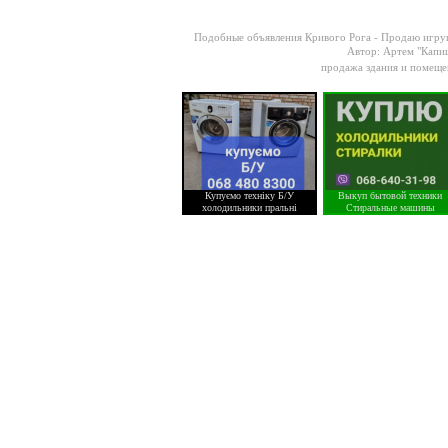
Подобные объявления Кривого Рога -
Продаю игруш
Автор: Артем "Капищ
продажа здания и помеще
Купуємо техніку Б/У
Выкуп бытовой техники
холодильники пральні
Стиральные машины