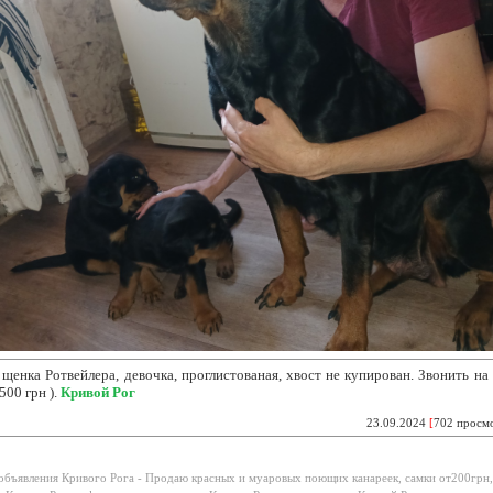
щенка Ротвейлера, девочка, проглистованая,
хвост не купирован. Звонить на
500 грн ).
Кривой Рог
23.09.2024
[
702 просм
бъявления Кривого Рога -
Продаю красных и муаровых поющих канареек, самки от200грн, 