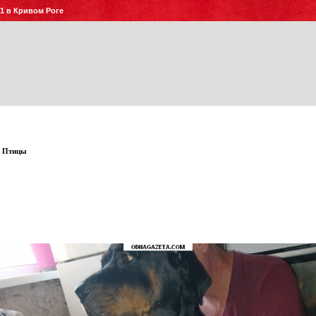
№1 в Кривом Роге
Птицы