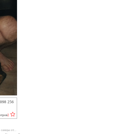
 098 256
отров
]
самцы от...