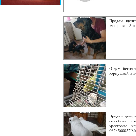
Продам щенка
купирован. Звон
Отдам бесплат
кормушкой, и п
Продам декор
сизо-белые и 
крестовые че
0674560057 Ма