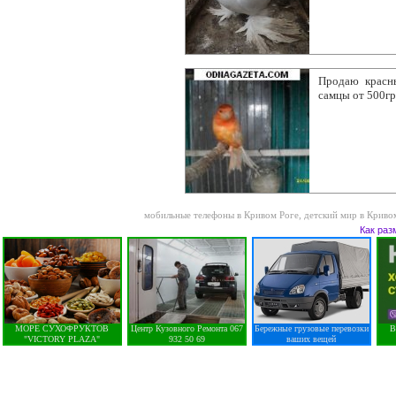
Продаю красн
самцы от 500г
мобильные телефоны в Кривом Роге
,
детский мир в Криво
Как раз
МОРЕ СУХОФРУКТОВ
Центр Кузовного Ремонта 067
Бережные грузовые перевозки
В
"VICTORY PLAZA"
932 50 69
ваших вещей