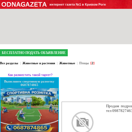
интернет газета №1 в Кривом Роге
БЕСПЛАТНО ПОДАТЬ ОБЪЯВЛЕНИЕ
Все разделы
|
Животные и растения
|
Животные
|
Птицы
[
2
]
Как разместить такой таргет?
Выполняем спортивную разметку
0687874865
Продам подрощ
тел 098782746