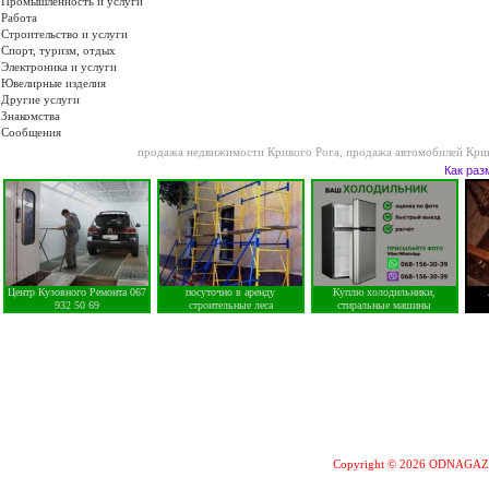
Промышленность и услуги
Работа
Строительство и услуги
Спорт, туризм, отдых
Электроника и услуги
Ювелирные изделия
Другие услуги
Знакомства
Сообщения
продажа недвижимости Кривого Рога
,
продажа автомобилей Кри
Как раз
Центр Кузовного Ремонта 067
посуточно в аренду
Куплю холодильники,
932 50 69
строительные леса
стиральные машины
Copyright © 2026 ODNAGA