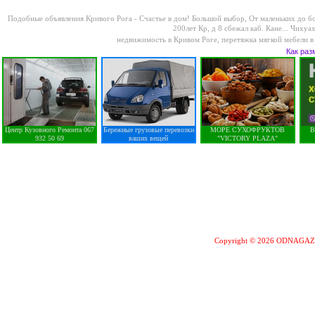
Подобные объявления Кривого Рога -
Счастье в дом! Большой выбор, От маленьких до б
200лет Кр, д 8 сбежал каб. Кане...
Чихуах
недвижимость в Кривом Роге
,
перетяжка мягкой мебели в
Как раз
Центр Кузовного Ремонта 067
Бережные грузовые перевозки
МОРЕ СУХОФРУКТОВ
В
932 50 69
ваших вещей
"VICTORY PLAZA"
Copyright © 2026 ODNAGA