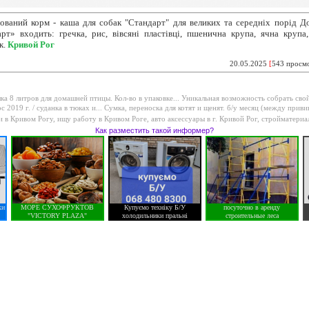
ований корм - каша для
собак "Стандарт" для великих та середніх порід Д
рт» входить: гречка, рис, вівсяні пластівці, пшенична крупа, ячна крупа
к.
Кривой Рог
20.05.2025
[
543 просм
а 8 литров для домашней птицы. Кол-во в упаковке...
Уникальная возможность собрать свой
ос 2019 г. / суданка в тюках и...
Сумка, переноска для котят и щенят. б/у месяц (между привив
и в Кривом Рогу
,
ищу работу в Кривом Роге
,
авто аксессуары в г. Кривой Рог
,
стройматериа
Как разместить такой информер?
ки
МОРЕ СУХОФРУКТОВ
Купуємо техніку Б/У
посуточно в аренду
"VICTORY PLAZA"
холодильники пральні
строительные леса