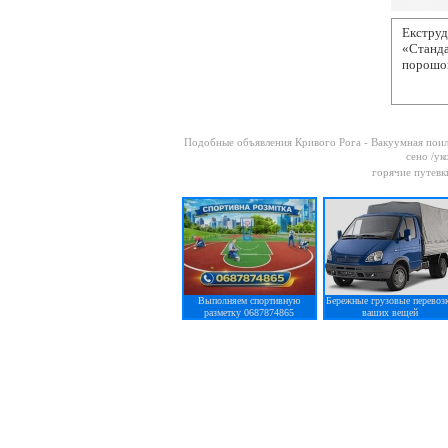
Екструд
«Станда
порошо
Подобные объявления Кривого Рога -
Вакуумная поилк
сено /ук
горячие путевк
Выполняем спортивную
Бережные грузовые перевоз
разметку 0687874865
ваших вещей