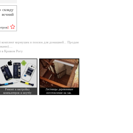
о складу
, яєчний
отров
]
 комплект кормушек и поилок для домашней...
Продам
ками)....
л в Кривом Рогу
Ремонт и настройка
Лестницы деревянные
компьютеров и ноутбу
изготовление на зак.