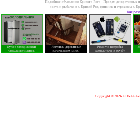
Подобные объявления Кривого Рога -
Продам декоративных по
охота и рыбалка в г. Кривой Рог
,
финансы и страховка г. К
Как раз
Куплю холодильники,
Лестницы деревянные
Ремонт и настройка
М
стиральные машины
изготовление на зак.
компьютеров и ноутбу
Copyright © 2026 ODNAGA