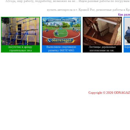
32года, ищу работу, подработку, возможно на не...
Ищем разовые работы по погрузкам 
купить автокресла в г. Кривой Рог
,
ремонтные работы в Кр
Как раз
посуточно в аренду
Выполняем спортивную
Лестницы деревянные
Бер
строительные леса
разметку 0687874865
изготовление на зак.
Copyright © 2026 ODNAGA