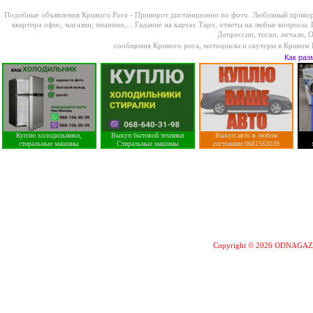
Подобные объявления Кривого Рога -
Приворот дистанционно по фото. Любовный приворо
квартира офис, магазин, пианино,...
Гадание на картах Таро, ответы на любые вопросы. 
Депрессии, тоски, печали, О
сообщения Кривого рога
,
мотоциклы и скутеры в Кривом 
Как раз
Куплю холодильники,
Выкуп бытовой техники
Выкуп авто в любом
стиральные машины
Стиральные машины
состоянии 0681563039
Copyright © 2026 ODNAGA