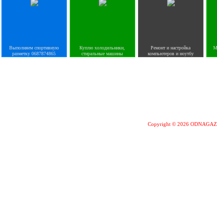
Выполняем спортивную
Куплю холодильники,
Ремонт и настройка
М
разметку 0687874865
стиральные машины
компьютеров и ноутбу
Copyright © 2026 ODNAGA