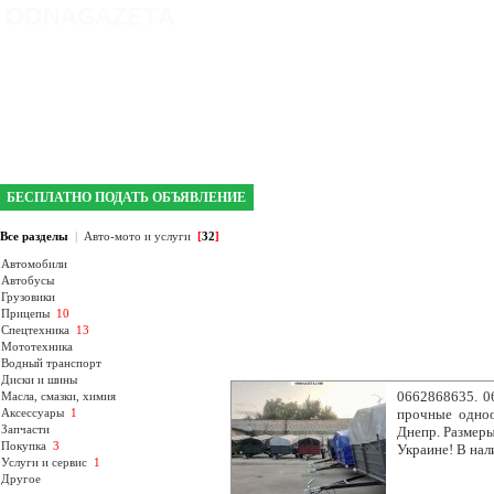
интернет газета №1 в Кривом Роге
БЕСПЛАТНО ПОДАТЬ ОБЪЯВЛЕНИЕ
Все разделы
|
Авто-мото и услуги
[
32
]
Автомобили
Автобусы
Грузовики
Прицепы
10
Спецтехника
13
Мототехника
Водный транспорт
Диски и шины
0662868635. 0
Масла, смазки, химия
Аксессуары
1
прочные одноо
Запчасти
Днепр. Размеры
Покупка
3
Украине! В на
Услуги и сервис
1
Другое