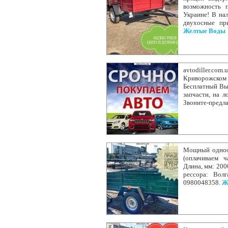
возможность 
Украине! В на
двухосные пр
Желтые Воды
avtodiller.co
Криворожском 
Бесплатный Вые
запчасти, на л
Звоните-предл
Мощный одноос
(оплачиваем ч
Длина, мм: 200
рессора: Вол
0980048358.
Ж