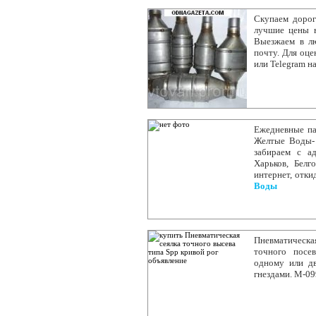
Скупаем дорог
лучшие цены в
Выезжаем в л
почту. Для оце
или Telegram н
Ежедневные па
Желтые Воды- 
забираем с а
Харьков, Белг
интернет, отки
Воды
Пневматическая
точного посе
одному или дв
гнездами. М-0