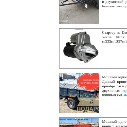
и двухосный ра
бакелитовые п
Стартер на Dae
Vectra https: 
cs535cs1257cs1
Мощный одноос
Данный прицеп
приобрести в р
двухосных пр
0980048358.
Ж
Мощный одноо
прицеп выдерж