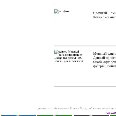
Срочный вы
Коммерческий 
Мощный одноосн
Данный прицеп 
много одноосн
фанеры. Звони
разместить объявление в Кривом Роге
,
мобильные телефоны в
Как раз