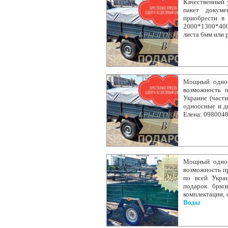
Качественный 
пакет докуме
приобрести в 
2000*1300*400
листа 6мм или 
Мощный одноо
возможность 
Украине (части
одноосные и д
Елена: 098004
Мощный одноо
возможность пр
по всей Укра
подарок брыз
комплектации,
Воды