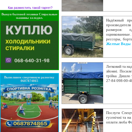
Как разместить такой таргет?
Выкуп бытовой техники Стиральные
машины холодил.
Надёжный про
производител
размеров: о
оцинкованные. 
рессоры, борт
Желтые Воды
Легковий та на
зйомні. Посил
трійка. Дишло 
Выполняем спортивную разметку
27-84 098-00-4
0687874865
Послуги Спецт
гусенічні та н
оплати люба Фоп