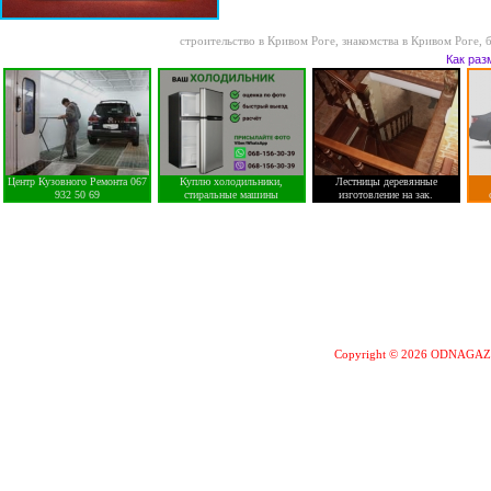
строительство в Кривом Роге
,
знакомства в Кривом Роге
,
Как раз
Центр Кузовного Ремонта 067
Куплю холодильники,
Лестницы деревянные
932 50 69
стиральные машины
изготовление на зак.
Copyright © 2026 ODNAGA