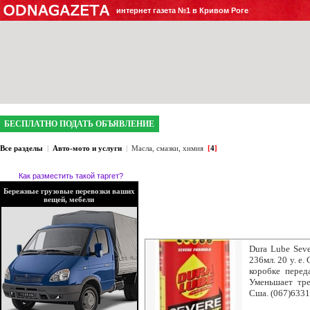
интернет газета №1 в Кривом Роге
БЕСПЛАТНО ПОДАТЬ ОБЪЯВЛЕНИЕ
Все разделы
|
Авто-мото и услуги
|
Масла, смазки, химия
[
4
]
Как разместить такой таргет?
Бережные грузовые перевозки ваших
вещей, мебели
Dura Lube Seve
236мл. 20 у. е
коробке перед
Уменьшает тре
Cша. (067)633