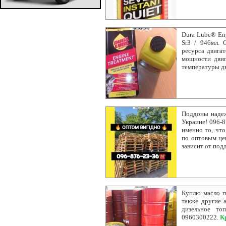
Dura Lube® Eng
Sr3 / 946мл. 
ресурса двига
мощности двиг
температуры дв
Поддоны надеж
Украине! 096-8
именно то, что
по оптовым цен
зависит от под
Куплю масло г
также другие 
дизельное то
0960300222.
К