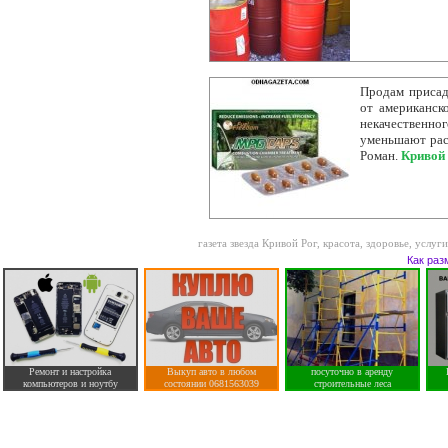
Продам присадк
от американск
некачественног
уменьшают расх
Роман.
Кривой
газета звезда Кривой Рог
,
красота, здоровье, услуг
Как раз
Ремонт и настройка
Выкуп авто в любом
посуточно в аренду
компьютеров и ноутбу
состоянии 0681563039
строительные леса