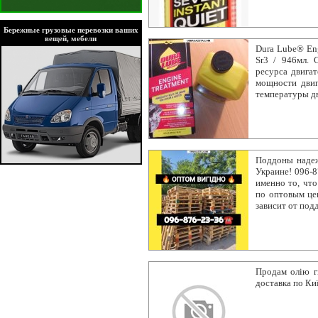
Бережные грузовые перевозки ваших
вещей, мебели
Dura Lube® Eng
Sr3 / 946мл. 
ресурса двига
мощности двиг
температуры дв
Поддоны надеж
Украине! 096-8
именно то, что
по оптовым цен
зависит от под
Продам олію гі
доставка по Ки