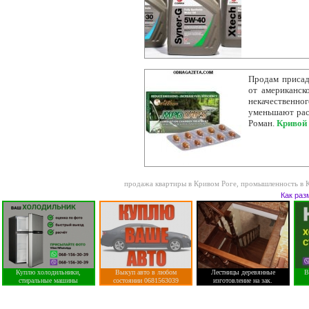
Продам присадк
от американск
некачественног
уменьшают расх
Роман.
Кривой
продажа квартиры в Кривом Роге
,
промышленность в 
Как раз
Куплю холодильники,
Выкуп авто в любом
Лестницы деревянные
В
стиральные машины
состоянии 0681563039
изготовление на зак.