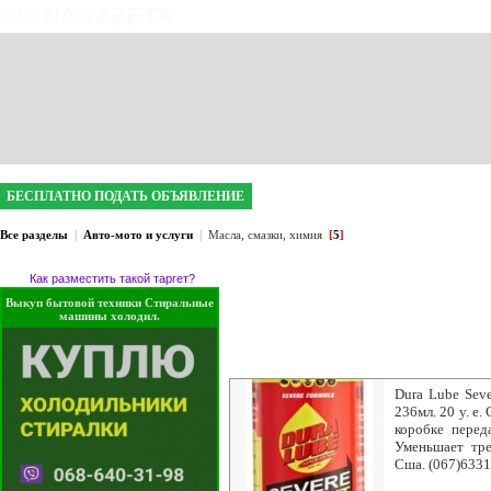
интернет газета №1 в Кривом Роге
БЕСПЛАТНО ПОДАТЬ ОБЪЯВЛЕНИЕ
Все разделы
|
Авто-мото и услуги
|
Масла, смазки, химия
[
5
]
Как разместить такой таргет?
Выкуп бытовой техники Стиральные
машины холодил.
Dura Lube Seve
236мл. 20 у. е
коробке перед
Уменьшает тре
Cша. (067)633