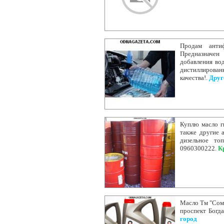
Продам анти
Предназначен
добавления вод
дистиллирован
качества!.
Друг
Куплю масло г
также другие 
дизельное то
0960300222.
К
Масло Тм "Сомм
проспект Богда
город