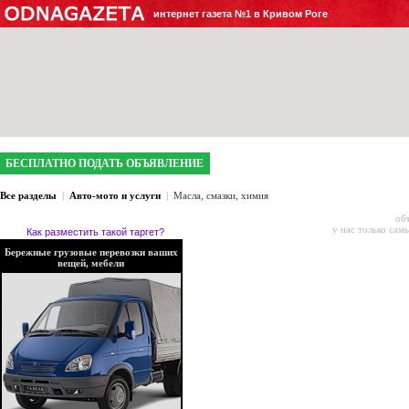
интернет газета №1 в Кривом Роге
БЕСПЛАТНО ПОДАТЬ ОБЪЯВЛЕНИЕ
Все разделы
|
Авто-мото и услуги
|
Масла, смазки, химия
об
у нас только сам
Как разместить такой таргет?
Бережные грузовые перевозки ваших
вещей, мебели