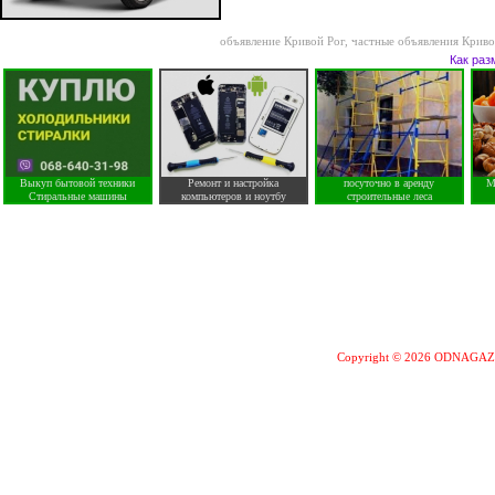
объявление Кривой Рог
,
частные объявления Криво
Как раз
Выкуп бытовой техники
Ремонт и настройка
посуточно в аренду
М
Стиральные машины
компьютеров и ноутбу
строительные леса
Copyright © 2026 ODNAGA