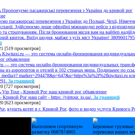
мо пасажирські перевезення з України до Польщі, Чехії, Німечч
а Іспанії. Здійснюємо лише офіційні міжнародні рейси з відповідн
ю та страхуванням. Після бронювання місця вам на вайбер надійд
ний квиток. Виїзд щодня, майже з усіх міст України! 380960179
й
21
[
519 просмотров
]
.ru — это система онлайн-бронирования индивидуальных трансф
ы из аэропортов и отелей в 102 странах мира. Подроьнее по ссы
/tp. media/r? marker=294478&p=647&u=https%3a%2f%2fkiwitaxi.ru или
291.
За границей
20
[
727 просмотров
]
- Кривой Рог наш сайт - https: //viptour. io.ua/.
За границей
20
[
623 просмотров
]
Рог
,
купить котят в г. Кривой Рог
,
фото и видео услуги Кривого Р
еревянные
Выполняем спортивную
Бережные грузовые
 на зак.
разметку 0687874865
перевозки ваших в