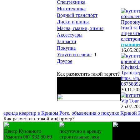
Спецтехника
Мототехника
Водный транспорт
Диски и шины
Пропонує
Італії т
Масла, смазки, химия
ліцензіє
Аксессуары
електрон
Запчасти
границе
Покупка
16.05.20
Услуги и сервис
1
Другое
Kiwitaxi
Трансфер
Как разместить такой таргет?
https: /
Бережные грузовые
0675889
перевозки ваших вещей,
30.11.20
мебели
Vip Tour 
25.07.20
аренда квартир в Кривом Роге
,
объявления о покупке Кривой 
Как разместить такой информер?
Центр Кузовного
посуточно в аренду
Лестницы д
Ремонта 067 932 50 69
строительные леса
изготовление