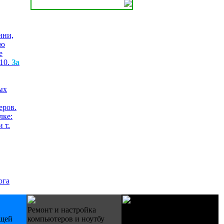
ини,
ою
е
510.
За
еров.
лке:
 т.
ога
Ремонт и настройка
Купуємо техніку Б/У
ещей
компьютеров и ноутбу
холодильники пральні