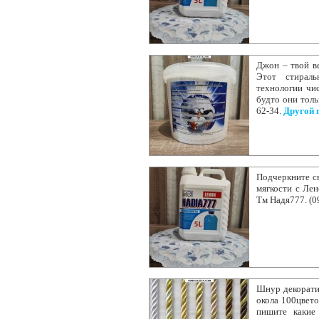
Джон – твой в
Этот стирал
технологии чис
будто они толь
62-34.
Другой 
Подчеркните св
мягкости с Лен
Тм Надя777. (0
Шнур декоратив
окола 100цвето
пишите какие