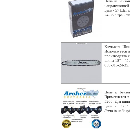
Цепь на бензопи
направляющей 
цепи - 57 Шаг ц
24-35 https: //
Комплект Шин
Используется в
производства с
шины 18" - 45с
050-015-24-35.
Цепь к бензо
Применяется в
5200. Для шин
цепи -. 325"
//tvm.in.ua/kup