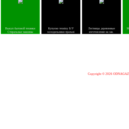
Выкуп бытовой техники
Купуємо техніку Б/У
Лестницы деревянные
М
Стиральные машины
холодильники пральні
изготовление на зак.
Copyright © 2026 ODNAGA