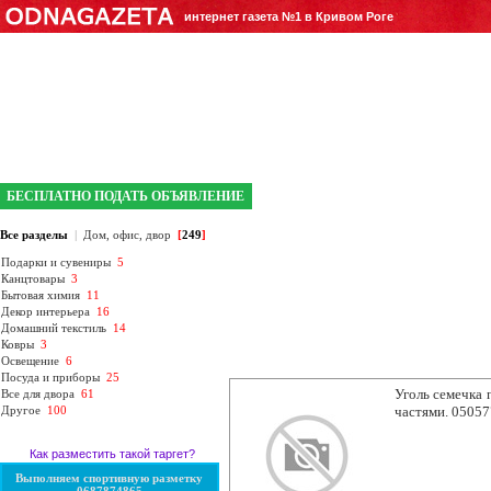
интернет газета №1 в Кривом Роге
БЕСПЛАТНО ПОДАТЬ ОБЪЯВЛЕНИЕ
Все разделы
|
Дом, офис, двор
[
249
]
Подарки и сувениры
5
Канцтовары
3
Бытовая химия
11
Декор интерьера
16
Домашний текстиль
14
Ковры
3
Освещение
6
Посуда и приборы
25
Уголь семечка 
Все для двора
61
Другое
100
частями. 0505
Как разместить такой таргет?
Выполняем спортивную разметку