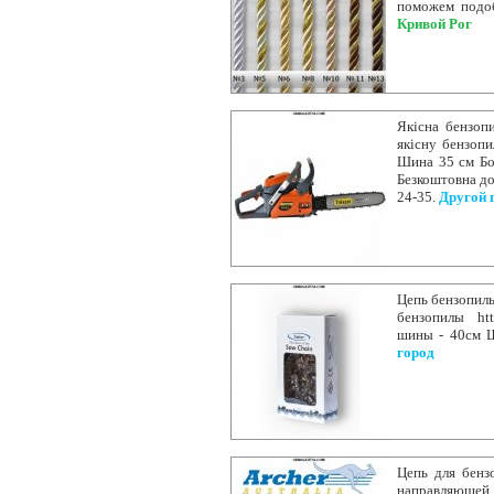
поможем подоб
Кривой Рог
Якісна бензоп
якісну бензопи
Шина 35 см Бок
Безкоштовна до
24-35.
Другой 
Цепь бензопилы 
бензопилы htt
шины - 40см Ш
город
Цепь для бенз
направляющей 