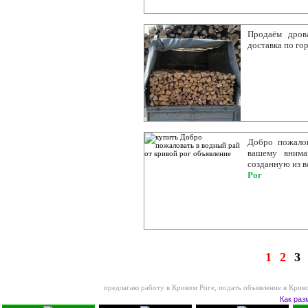
Продаём дров
доставка по го
Добро пожало
вашему вним
созданную из в
Рог
1
2
3
предлагаю работу в Кривом Роге
,
подать объявление в Крив
Как раз