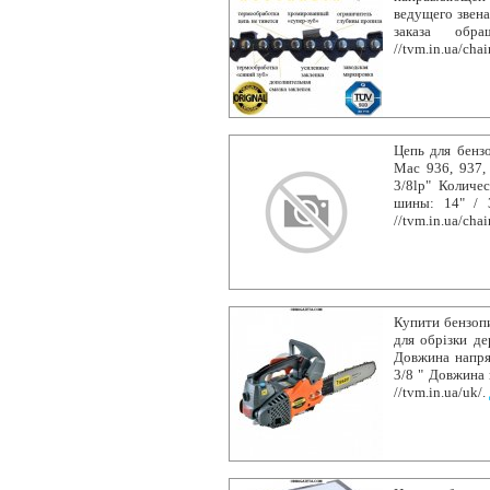
ведущего звена
заказа обра
//tvm.in.ua/chai
Цепь для бензо
Mac 936, 937,
3/8lp" Количе
шины: 14" / 3
//tvm.in.ua/chai
Купити бензопи
для обрізки де
Довжина напря
3/8 " Довжина 
//tvm.in.ua/uk/.