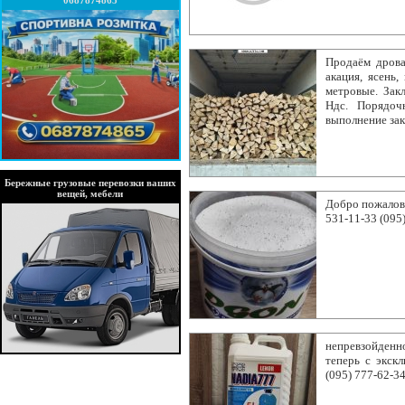
0687874865
Продаём дрова
акация, ясень,
метровые. Зак
Ндс. Порядоч
выполнение зак
Бережные грузовые перевозки ваших
вещей, мебели
Добро пожалов
531-11-33 (095
непревзойденн
теперь с экск
(095) 777-62-3