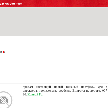
№1 в Кривом Роге
ры
[
3
]
продам настоящий новый кожаный портфель. для де
директора. производства арабские Эмираты не дорого. 097
36.
Кривой Рог