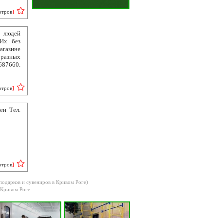
отров
]
х людей
 Их без
агазине
разных
87660.
отров
]
ен Тел.
отров
]
 подарков и сувениров в Кривом Роге)
 Кривом Роге