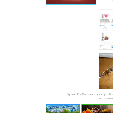
Кривой Рог Подарки и сувениры
. Вс
купить авток