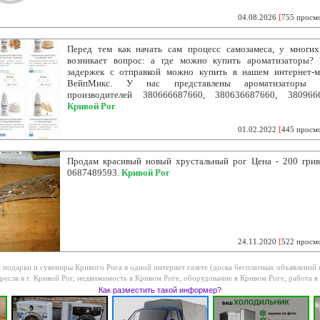
04.08.2026
[
755 просм
Перед тем как начать сам процесс самозамеса, у многи
возникает вопрос: а где можно купить ароматизаторы?
задержек с отправкой можно купить в нашем интернет-м
ВейпМикс. У нас представлены ароматизаторы 
производителей 380666687660, 380636687660, 3809666
Кривой Рог
01.02.2022
[
445 просм
Продам красивый новый хрустальный рог Цена - 200 грив
0687489593.
Кривой Рог
24.11.2020
[
522 просм
е подарки и сувениры Кривого Рога в одной интернет газете (доска бесплатных объявлений
ресла в г. Кривой Рог
,
недвижимость в Кривом Роге
,
оборудование в Кривом Роге
,
работа в
Как разместить такой информер?