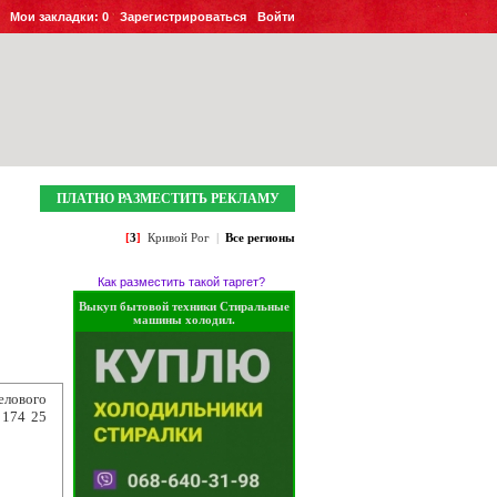
Мои закладки:
0
Зарегистрироваться
Войти
ПЛАТНО РАЗМЕСТИТЬ РЕКЛАМУ
[
3
]
Кривой Рог
|
Все регионы
Как разместить такой таргет?
Выкуп бытовой техники Стиральные
машины холодил.
лового
 174 25