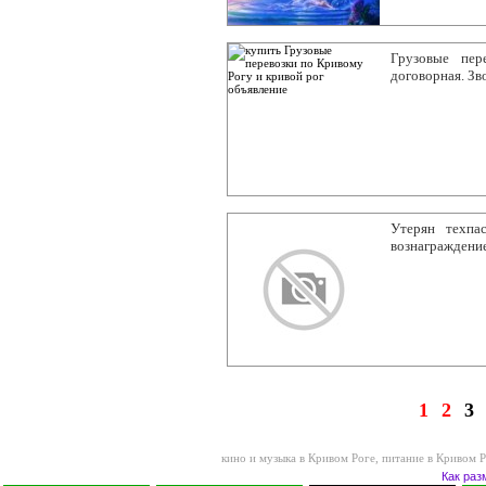
Грузовые пер
договорная. З
Утерян техпа
вознаграждени
1
2
3
кино и музыка в Кривом Роге
,
питание в Кривом 
Как раз