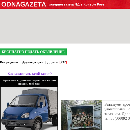
интернет газета №1 в Кривом Роге
БЕСПЛАТНО ПОДАТЬ ОБЪЯВЛЕНИЕ
Все разделы
|
Другие услуги
|
Другое
[
232
]
Как разместить такой таргет?
Бережные грузовые перевозки ваших
вещей, мебели
Реализуем дро
уложенными с
заказчика. Дро
tel: 38(068)92 