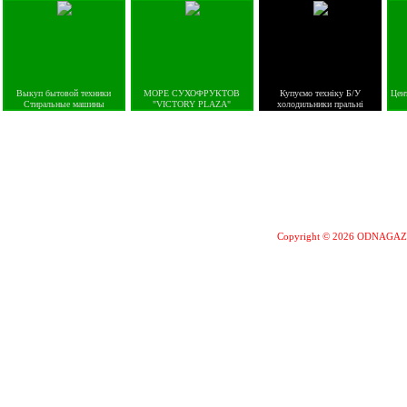
Выкуп бытовой техники
МОРЕ СУХОФРУКТОВ
Купуємо техніку Б/У
Цен
Стиральные машины
"VICTORY PLAZA"
холодильники пральні
Copyright © 2026 ODNAGA