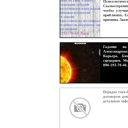
Психологиче
Сказкотерапия
чтобы улучши
приблизить. 
причины. Звон
Гадание на
Александрова
Карьера. Би
сценариев. М
096-193-78-46
Порядна сім'я 
договором дові
детальною інфо