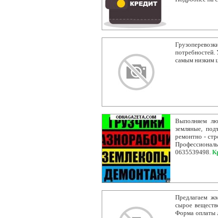
Грузоперево
потребностей. 
самым низким 
Выполняем лю
земляные, под
ремонтно - стр
Профессиона
0635539498.
К
Предлагаем ж
сырое веществ
Форма оплаты л