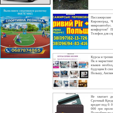
Выполняем спортивную разметку
0687874865
Пассажирские
Кировоград, 
микроавтобус
комфортом? П
Телефон для сп
Курсы и тренин
Пк и маркетинг
языков необхо
будущим It спе
Польшу, Англи
Не хватает д
Cрочный Креди
кредит под 0. 
000 грн проло
Подробнее на cr