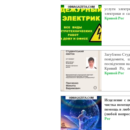
услуги элект
электрики и с
Кривой Рог
Загублено Студ
повідомити, щ
посвідчення на
Кривий Ріг, п
Кривой Рог
Исцеление с п
чистка помещен
помощь в любо
(любой вопрос
Рог