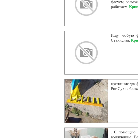
фасуем, возмож
работаем.
Крив
Ищу любую физ
Станислав.
Кри
крепление для ф
Рог Сухая балк
. С помощью 
волнующие Ва