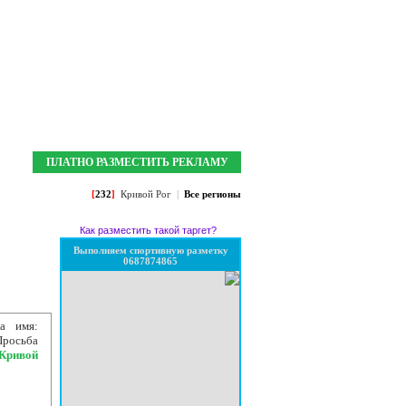
Мои закладки:
0
Зарегистрироваться
Войти
ПЛАТНО РАЗМЕСТИТЬ РЕКЛАМУ
[
232
]
Кривой Рог
|
Все регионы
Как разместить такой таргет?
Выполняем спортивную разметку
0687874865
а имя:
росьба
Кривой