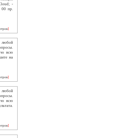
loud; -
 00 пр.
отров
]
в любой
опросы.
кую всю
шите на
отров
]
в любой
опросы.
кую всю
льтата.
отров
]