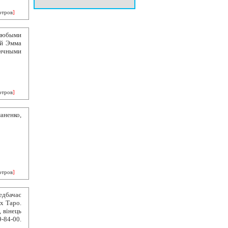
отров
]
 любыми
ой Эмма
ичными
отров
]
ненко,
отров
]
едбачає
х Таро.
, вінець
-84-00.