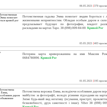
06.05.2021
[
370 просм
Потомственная гадалка Эмма помогает людям бороться с
жизненными неприятностям. Обладая особым даром и сил
предсказывает будущее по фотографии, владеет разл
раскладами на картах Таро. 38 (098) 009-84-00.
Кривой Рог
05.05.2021
[
403 просм
Потеряна карта криворожанина на имя Максим Рома
0684780896.
Кривой Рог
01.05.2021
[
195 просм
Потомствена ворожка Емма, володіючи особливим даром пер
майбутнє за фотографії, володіє різними підходами на карта
Зніме будь-який вид негативу (псування, пристріт, прокляття
безшлюбності, друк самотності і інше). Viber 38 (098) 009
Кривой Рог