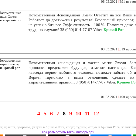
08.03.2021
[
391 просм
Потомственная Ясновидящая Эмели Ответит на все Ваши 
Работает до достижения результата! Безопасный приворот, 
на успех в бизнесе. Эффективность... 100 %! Помогает даже. 
трудных случаях! 38 (050) 014-77-07 Viber.
Кривой Рог
03.03.2021
[
519 просм
Потомственная ясновидящая и мастер магии Эмели. Заг
прошлое, предскажет будущее, изменит настоящее. Бы
навсегда вернет любимого человека, поможет забыть об и
Вернет гармонию в ваши отношения, сделает их
выразительными, яркими. 38 (050) 014-77-07 Viber.
Кривой Ро
01.03.2021
[
400 просм
4
5
6
7
8
9
10
11
12
ог
,
красота, здоровье, услуги в Кривом Роге
,
спорт, туризм, отдых в Кривом Роге
,
коллекции
Как разместить такой информер?