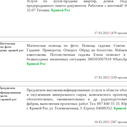
Услуги по купле-продаже квартир, домов. Подг
предпродажного пакета документов. Работаем с ипотекой! 0
32-07 Татьяна.
Кривой Рог
17.03.2021
[
479 просм
Магическая помощь по фото. Помощь гадалки. Снятие 
Гадание. Привороты. Отворот. Обряд на богатство. Избавл
алкоголизма. Потомственная гадалка Елена поможет в
безвыходных жизненных ситуациях 380505007019 WhatsApp
Кривой Рог
17.03.2021
[
539 просм
Предлагаем высококвалифицированные услуги в области обо
и окускования минерального сырья, комплексного проекти
обогатительных, окомковательных и др. рудоподготови
фабрик, выполнения проектных работ. Тел. 097 840 35 35. Юр.
г. Кривой Рог, ул. Телевизионная, 3. Егрпоу 04689352.
Кривой
10.03.2021
[
587 просм