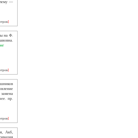
блему —
отров
]
ы на Ф.
авовна.
ог
отров
]
аушников
овление
 замена
ее. пр.
отров
]
я, Акб,
тивация