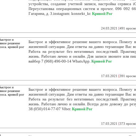
устройства, создание учетной записи, настройка сервиса iC
Переустановка операционных систем и прочее. 096 092 66
Гагарина, д. 3.instagram: konnekt_kr.
Кривой Рог
24.03.2021
[
491 просм
Быстрое и эффективное решение вашего вопроса. Помогу 
жизненной ситуации. Дам ответы на давно терзающие Вас в
Работа на результат без негативных последствий. Практи
жизнь. Работаю лично и онлайн. Для записи звоните или пи
вайбер 7 (968) 496-00-14 WhatsApp.
Кривой Рог
17.03.2021
[
391 просм
Быстрое и эффективное решение вашего вопроса. Помогу 
жизненной ситуации. Дам ответы на давно терзающие Вас в
Работа на результат без негативных последствий. Практи
жизнь. Работаю лично и онлайн. Всегда дело довожу до резу
38 (050) 014-77-07 Viber.
Кривой Рог
17.03.2021
[
373 просм