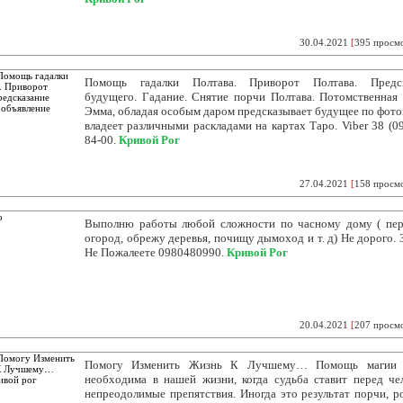
30.04.2021
[
395 просм
Помощь гадалки Полтава. Приворот Полтава. Предск
будущего. Гадание. Снятие порчи Полтава. Потомственная 
Эмма, обладая особым даром предсказывает будущее по фото
владеет различными раскладами на картах Таро. Viber 38 (09
84-00.
Кривой Рог
27.04.2021
[
158 просм
Выполню работы любой сложности по часному дому ( пе
огород, обрежу деревья, почищу дымоход и т. д) Не дорого. 
Не Пожалеете 0980480990.
Кривой Рог
20.04.2021
[
207 просм
Помогу Изменить Жизнь К Лучшему… Помощь магии 
необходима в нашей жизни, когда судьба ставит перед че
непреодолимые препятствия. Иногда это результат порчи, р