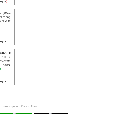
отров
]
вопросы
заговор
в самых
отров
]
лянет в
стро и
зменах.
 более
г
отров
]
 и антиквариат в Кривом Роге