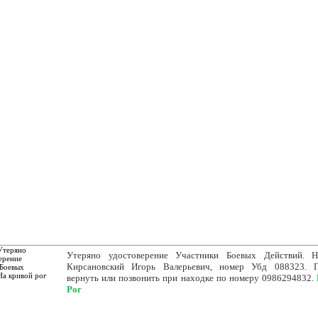
№1 в Кривом Роге
Утеряно удостоверение Участники Боевых Действий. Н
Кирсановский Игорь Валерьевич, номер Убд 088323. П
вернуть или позвонить при находке по номеру 0986294832.
Рог