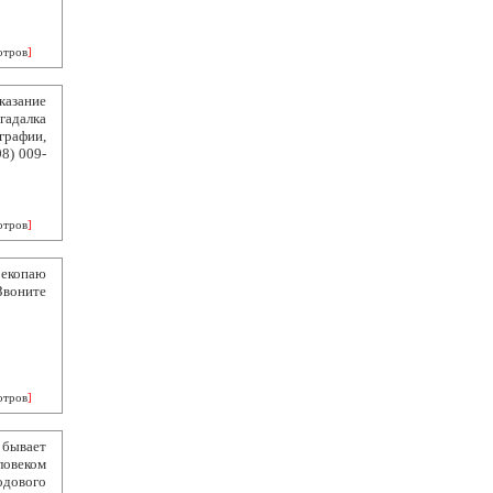
отров
]
азание
гадалка
графии,
8) 009-
отров
]
рекопаю
Звоните
отров
]
бывает
ловеком
одового