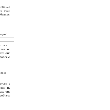
ненных
по всем
бизнес,
отров
]
оться с
твия не
ках она
роблем.
отров
]
оться с
твия не
ках она
роблем.