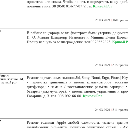
проклятия или сглаза. Чтобы понять и определить вашу про
позвоните мне. 38 (050) 014-77-07 Viber.
Кривой Рог
25.03.2021
[
160 просм
В районе соцгорода возле фокстрота были утеряны документ
И. О. Минин Владимир Иванович и Минина Елена Вячесл
Прошу вернуть за вознаграждение. тел 0973662325.
Кривой Р
25.03.2021
[
315 просм
Ремонт портативных колонок Jbl, Sony, Nomi, Ergo, Pixus | Н
• перемотка динамиков и замена компенсаторов, восстан
диффузора; • замена / восстановление разъёма зарядки; •
батареи (аккумулятора); • замена кнопок управления и проч
Гагарина, д. 3. тел. 096-092-66-00.
Кривой Рог
24.03.2021
[
511 просм
Ремонт техники Apple любой сложности: -замена диспле
модификация Sim-карты, поклейка защитного стекла; - Ак