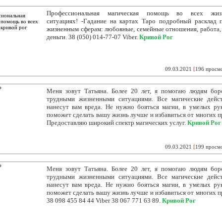
Профессиональная магическая помощь во всех жиз
ситуациях! -Гадание на картах Таро подробный расклад 
жизненным сферам: любовные, семейные отношения, работа, 
деньги. 38 (050) 014-77-07 Viber.
Кривой Рог
09.03.2021
[
196 просм
Меня зовут Татьяна. Более 20 лет, я помогаю людям бор
трудными жизненными ситуациями. Все магические дейс
нанесут вам вреда. Не нужно бояться магии, в умелых ру
поможет сделать вашу жизнь лучше и избавиться от многих п
Предоставляю широкий спектр магических услуг.
Кривой Рог
09.03.2021
[
199 просм
Меня зовут Татьяна. Более 20 лет, я помогаю людям бор
трудными жизненными ситуациями. Все магические дейс
нанесут вам вреда. Не нужно бояться магии, в умелых ру
поможет сделать вашу жизнь лучше и избавиться от многих п
38 098 455 84 44 Viber 38 067 771 63 89.
Кривой Рог