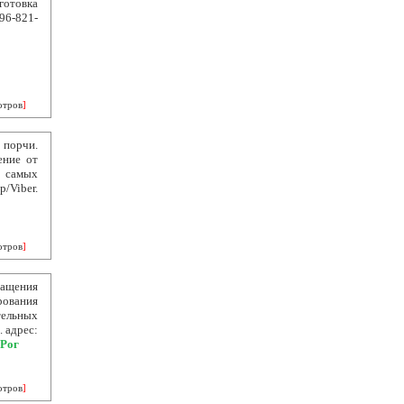
отовка
96-821-
отров
]
порчи.
ение от
 самых
/Viber.
отров
]
гащения
рования
тельных
 адрес:
 Рог
отров
]