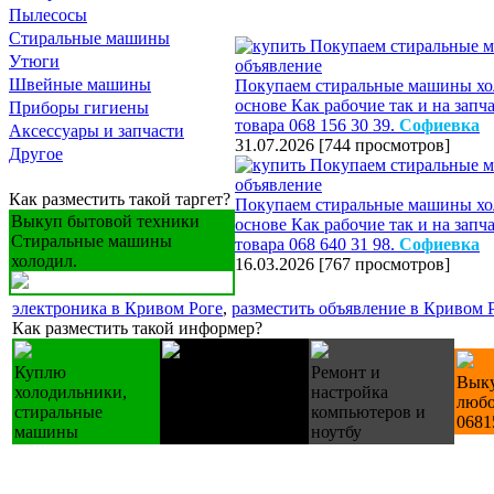
Пылесосы
Стиральные машины
Утюги
Швейные машины
Покупаем стиральные машины хо
основе Как рабочие так и на зап
Приборы гигиены
товара 068 156 30 39.
Софиевка
Аксессуары и запчасти
31.07.2026
[
744 просмотров
]
Другое
Как разместить такой таргет?
Покупаем стиральные машины хо
Выкуп бытовой техники
основе Как рабочие так и на зап
Стиральные машины
товара 068 640 31 98.
Софиевка
холодил.
16.03.2026
[
767 просмотров
]
электроника в Кривом Роге
,
разместить объявление в Кривом 
Как разместить такой информер?
Куплю
Лестницы
Ремонт и
Выку
холодильники,
деревянные
настройка
любо
стиральные
изготовление на
компьютеров и
0681
машины
зак.
ноутбу