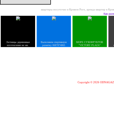
квартиры посуточно в Кривом Роге
,
аренда квартир в Кри
Как раз
Лестницы деревянные
Выполняем спортивную
МОРЕ СУХОФРУКТОВ
изготовление на зак.
разметку 0687874865
"VICTORY PLAZA"
Copyright © 2026 ODNAGA