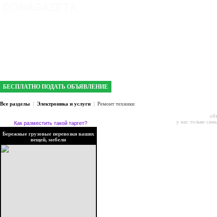
интернет газета №1 в Кривом Роге
БЕСПЛАТНО ПОДАТЬ ОБЪЯВЛЕНИЕ
Все разделы
|
Электроника и услуги
|
Ремонт техники
об
у нас только сам
Как разместить такой таргет?
Бережные грузовые перевозки ваших
вещей, мебели