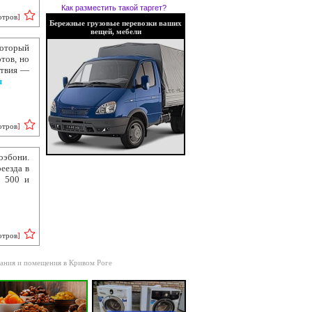
Как разместить такой таргет?
отров
]
Бережные грузовые перевозки ваших
вещей, мебели
который
тов, но
ствия —
ы
отров
]
оэбони.
еезда в
й 500 и
отров
]
ания и помещения в Кривом Роге