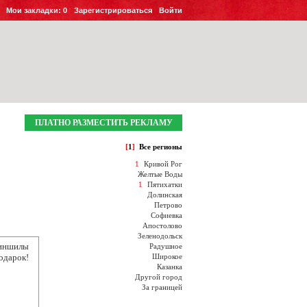
Мои закладки:
0
Зарегистрироваться
Войти
ПЛАТНО РАЗМЕСТИТЬ РЕКЛАМУ
[
1
]
Все регионы
1
Кривой Рог
Желтые Воды
1
Пятихатки
Долинская
Петрово
Софиевка
Апостолово
Зеленодольск
иншилы
Радушное
одарок!
Широкое
Казанка
Другой город
За границей