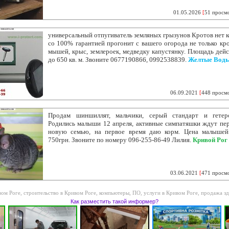
01.05.2026
[
51 просм
универсальный отпугиватель земляных грызунов Кротов нет 
со 100% гарантией прогонит с вашего огорода не только кро
мышей, крыс, землероек, медведку капустянку. Площадь дей
до 650 кв. м. Звоните 0677190866, 0992538839.
Желтые Вод
06.09.2021
[
448 просм
Продам шиншиллят, мальчики, серый стандарт и гетер
Родились малыши 12 апреля, активные симпатяшки ждут пер
новую семью, на первое время даю корм. Цена малыше
750грн. Звоните по номеру 096-255-86-49 Лилия.
Кривой Рог
03.06.2021
[
471 просм
вом Роге
,
строительство в Кривом Роге
,
компьютеры, ПО, услуги в Кривом Роге
,
продажа зд
Как разместить такой информер?