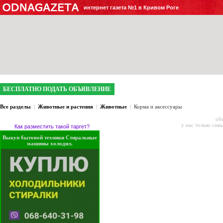
интернет газета №1 в Кривом Роге
БЕСПЛАТНО ПОДАТЬ ОБЪЯВЛЕНИЕ
Все разделы
|
Животные и растения
|
Животные
|
Корма и аксессуары
об
у нас только сам
Как разместить такой таргет?
Выкуп бытовой техники Стиральные
машины холодил.