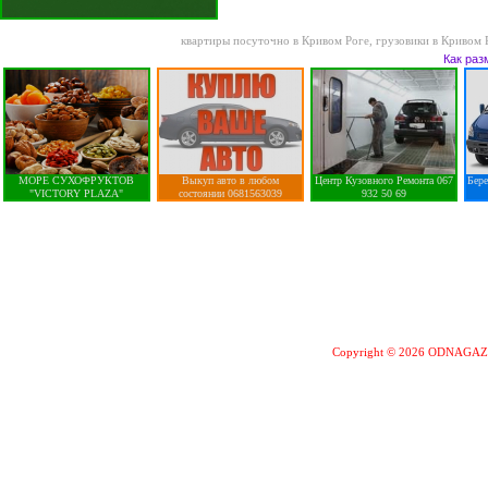
квартиры посуточно в Кривом Роге
,
грузовики в Кривом 
Как раз
МОРЕ СУХОФРУКТОВ
Выкуп авто в любом
Центр Кузовного Ремонта 067
Бер
"VICTORY PLAZA"
состоянии 0681563039
932 50 69
Copyright © 2026 ODNAGA