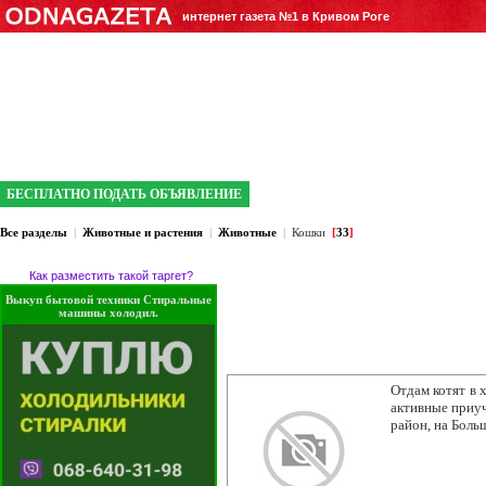
интернет газета №1 в Кривом Роге
БЕСПЛАТНО ПОДАТЬ ОБЪЯВЛЕНИЕ
Все разделы
|
Животные и растения
|
Животные
|
Кошки
[
33
]
Как разместить такой таргет?
Выкуп бытовой техники Стиральные
машины холодил.
Отдам котят в 
активные приуч
район, на Боль