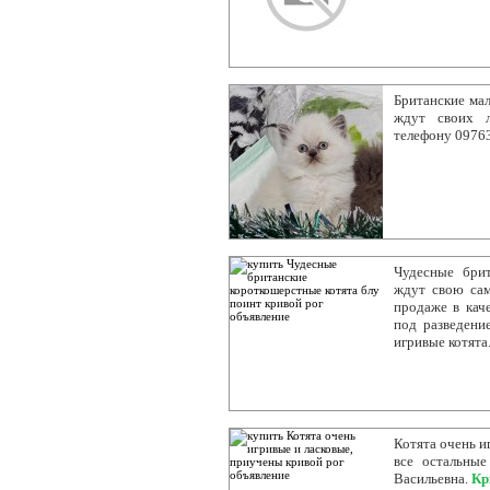
Британские ма
ждут своих л
телефону 0976
Чудесные брит
ждут свою са
продаже в кач
под разведени
игривые котята
Котята очень и
все остальные
Васильевна.
Кр