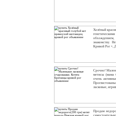
Холёный краси
генетическими
обхождением,
знакомству. Не
Кривой Рог +, 
Срочно! Малень
метисы (мама 
очень активны
Проглистованы
ласковые, игри
Продам недорог
самостоятельн