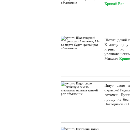
Кривой Рог
Шотландский пр
К лотку приуч
игрив, но 
уравновешенн
Михаил.
Криво
Ищут свою л
окрасом! Родил
лоточек. Пуш
прошу не бес
Находимся на С