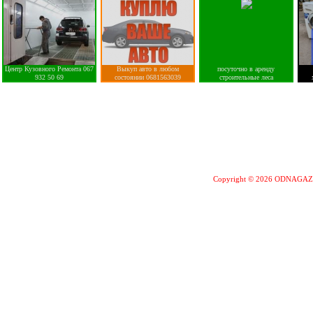
Центр Кузовного Ремонта 067
Выкуп авто в любом
посуточно в аренду
932 50 69
состоянии 0681563039
строительные леса
Copyright © 2026 ODNAGA