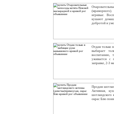
Очаровательны
(мраморного)
игривые. Вос
кушают домаш
добротой и умо
Отдам только в
выбирает тол
воспитанию, 
уживается с 
заправке, 2-3 
Продам шотланд
Активная, ку
шотландского к
окрас Блю поин