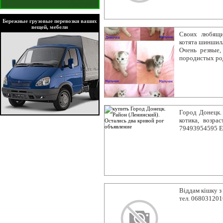
Бережные грузовые перевозки ваших
вещей, мебели
Своих любящи
котята шиншилл
Очень резвые
породистых ро
Город Донецк.
котика, возра
79493954595 Е
Віддам кішку з
тел. 068031201