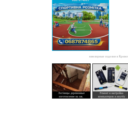
0687874865
ювелирные изделия в Криво
Лестницы деревянные
Ремонт и настройка
изготовление на зак.
компьютеров и ноутбу