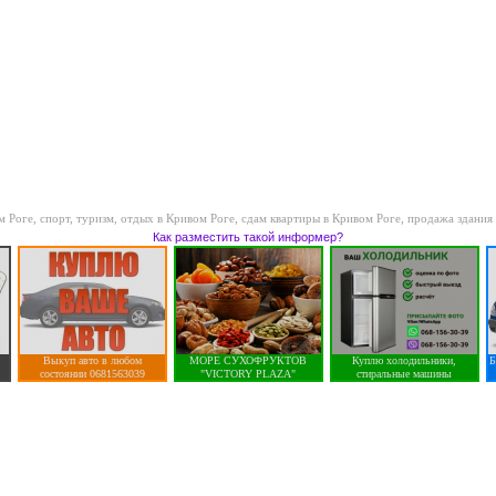
м Роге
,
спорт, туризм, отдых в Кривом Роге
,
сдам квартиры в Кривом Роге
,
продажа здания
Как разместить такой информер?
Выкуп авто в любом
МОРЕ СУХОФРУКТОВ
Куплю холодильники,
Б
состоянии 0681563039
"VICTORY PLAZA"
стиральные машины