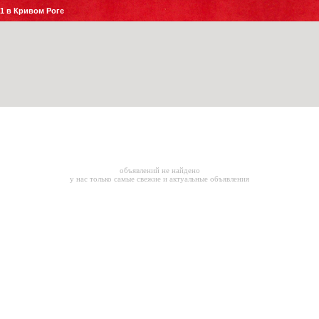
№1 в Кривом Роге
объявлений не найдено
у нас только самые свежие и актуальные объявления