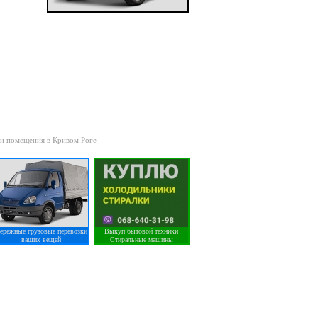
 и помещения в Кривом Роге
ережные грузовые перевозки
Выкуп бытовой техники
ваших вещей
Стиральные машины