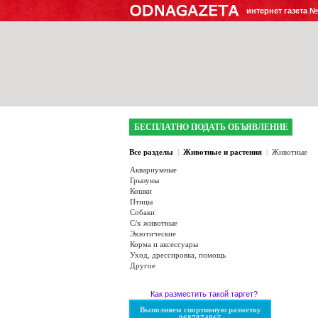
интернет газета 
БЕСПЛАТНО ПОДАТЬ ОБЪЯВЛЕНИЕ
Все разделы
|
Животные и растения
|
Животные
Аквариумные
Грызуны
Кошки
Птицы
Собаки
С/х животные
Экзотические
Корма и аксессуары
Уход, дрессировка, помощь
Другое
Как разместить такой таргет?
Выполняем спортивную разметку