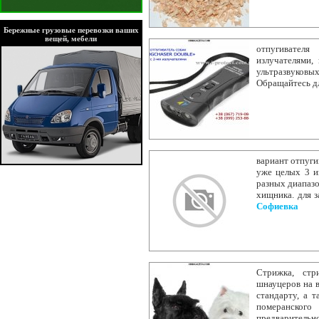
Бережные грузовые перевозки ваших
вещей, мебели
отпугивател
излучателями,
ультразвуковы
Обращайтесь д
вариант отпуги
уже целых 3 из
разных диапазо
хищника. для з
Софиевка
Стрижка, стр
шнауцеров на в
стандарту, а 
померанског
предварительн