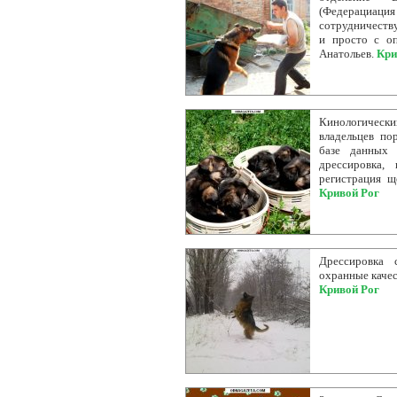
(Федерациация
сотрудничеству
и просто с о
Анатольев.
Кри
Кинологическ
владельцев по
базе данных 
дрессировка,
регистрация щ
Кривой Рог
Дрессировка 
охранные качест
Кривой Рог