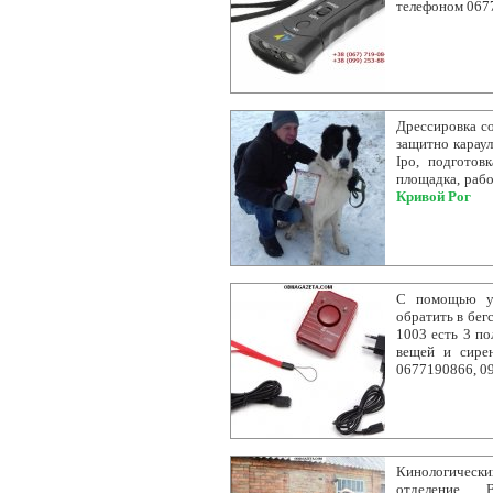
телефоном 067
Дрессировка со
защитно караул
Ipo, подготов
площадка, рабо
Кривой Рог
С помощью ул
обратить в бег
1003 есть 3 по
вещей и сирен
0677190866, 0
Кинологичес
отделение В