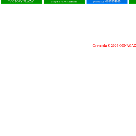
"VICTORY PLAZA"
стиральные машины
разметку 0687874865
Copyright © 2026 ODNAGA