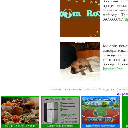
Зоосалон Gro
профессионал
грумеры реали
любимца. Тр
0973000717.
К
Кинолог помо
выводка, макс
если щенки не 
животного из
породы. Сори
Кривой Рог
коллекции и антиквариат в Кривом Роге
,
доска объявлен
Как раз
МОРЕ СУХОФРУКТОВ
Куплю холодильники,
Выполняем спортивную
В