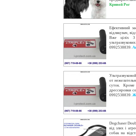
Кривой Рог
Ефективний за
відлякувач, від
Вже ціліх 3 
ультразвукових
0992538839.
А
Ультразвуковой
от нежелательн
суток. Кроме
дрессировки со
0992538839.
Ж
Dogchaser Doub
від злих і агр
собак на відст