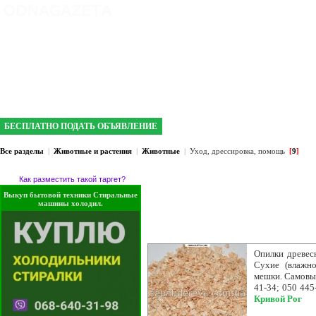
интернет газета №1 в Кривом Роге
БЕСПЛАТНО ПОДАТЬ ОБЪЯВЛЕНИЕ
Все разделы
|
Животные и растения
|
Животные
|
Уход, дрессировка, помощь
[
9
]
Как разместить такой таргет?
Выкуп бытовой техники Стиральные
машины холодил.
Опилки древесн
Сухие (влажно
мешки. Самовыв
41-34; 050 445
Кривой Рог