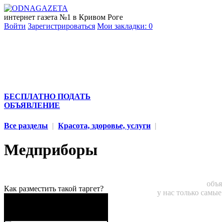
интернет газета №1 в Кривом Роге
Войти
Зарегистрироваться
Мои закладки:
0
БЕСПЛАТНО ПОДАТЬ
ОБЪЯВЛЕНИЕ
Все разделы
|
Красота, здоровье, услуги
|
Медприборы
объя
Как разместить такой таргет?
у нас только самы
Бережные грузовые
перевозки ваших вещей,
мебели