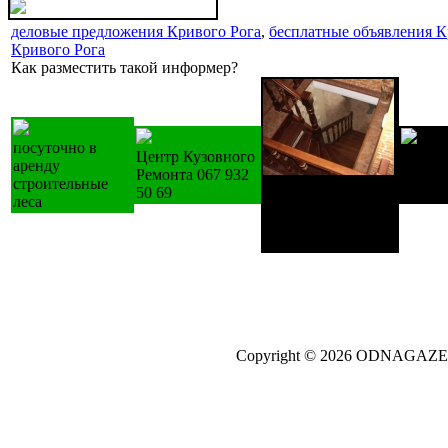
деловые предложения Кривого Рога
,
бесплатные объявления К
Кривого Рога
Как разместить такой информер?
посуточно в
Центр Кузовного
Купуєм
аренду
Ремонта 067 932
У хол
строительные
Лестницы
50 69
пральн
леса
деревянные
изготовление на
зак.
Copyright © 2026 ODNAGA