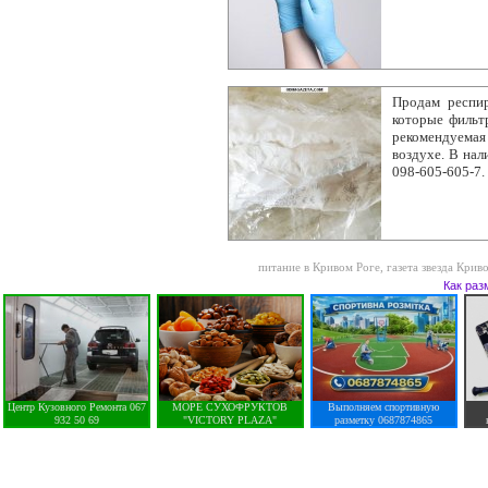
Продам респи
которые фильт
рекомендуемая 
воздухе. В нал
098-605-605-7.
питание в Кривом Роге
,
газета звезда Крив
Как раз
Центр Кузовного Ремонта 067
МОРЕ СУХОФРУКТОВ
Выполняем спортивную
932 50 69
"VICTORY PLAZA"
разметку 0687874865