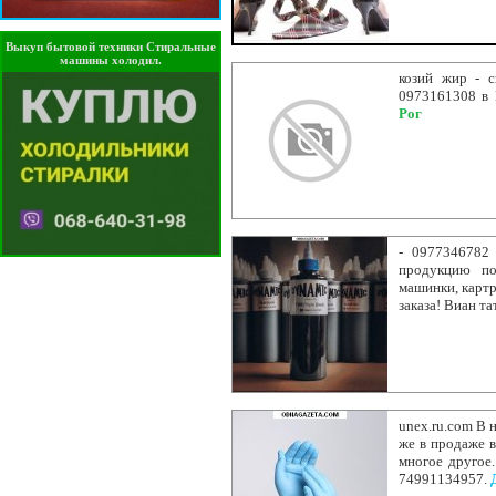
Выкуп бытовой техники Стиральные
машины холодил.
козий жир - с
0973161308 в 
Рог
- 0977346782
продукцию по
машинки, картр
заказа! Виан т
unex.ru.com В 
же в продаже в
многое другое
74991134957.