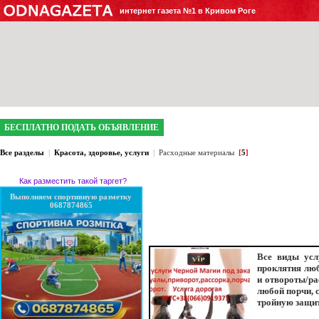
интернет газета №1 в Кривом Роге
БЕСПЛАТНО ПОДАТЬ ОБЪЯВЛЕНИЕ
Все разделы
|
Красота, здоровье, услуги
|
Расходные материалы
[
5
]
Как разместить такой таргет?
Выполняем спортивную разметку
0687874865
Все виды усл
проклятия лю
и отвороты/ра
любой порчи, 
тройную защит