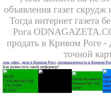
объявления газет скрудж
Тогда интернет газета 
Рога ODNAGAZETA.COM
продать в Кривом Роге -
точной кар
дом, офис, двор в Кривом Роге
,
промышленность в Кривом Ро
Как разместить такой информер?
МОРЕ
Лестницы
Бер
Центр Кузовного
СУХОФРУКТОВ
деревянные
груз
Ремонта 067 932
"VICTORY
изготовление на
пере
50 69
PLAZA"
зак.
вещ