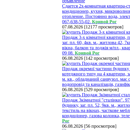
Сдается 2х-комнатная квартира-ст
кондиционер, кухня, микроволновк
отопление. Постоянно вода, элект
067-638-55-02.
Кривой Рог
07.08.2026
[
12177 просмотров
]
Продаж 3-х кімнатної квартири, пр
заг. пл. 60, 4кв. м., житлова 42, 7
вікна, балкон та лоджія м/пл., ква
09 08.
Кривой Рог
06.08.2026
[
142 просмотров
]
Продаж окремої частини будинку 
котеджного типу на 4 квартири, за
м. кв., обладнаний санвузол. має о
водопровід та каналізація, газифі
06.08.2026
[
529 просмотров
]
Продаж 3кімнатної "сталінки". 97
будинку, заг. пл. 52, 9кв. м., жит
текстиль на вікнах, часткове мебл
кондиціонер, газова колонка, телев
Рог
06.08.2026
[
56 просмотров
]