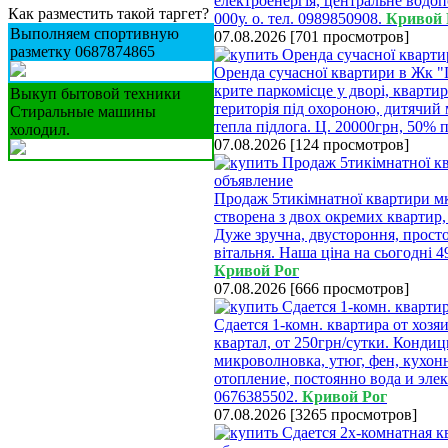
електроенергія, центральне водопо
Как разместить такой таргет?
000у. о. тел. 0989850908.
Кривой 
Выполняем спортивную
07.08.2026
[
701 просмотров
]
разметку 0687874865
Оренда сучасної квартири в Жк "Пр
крите паркомісце у дворі, кварти
Выкуп бытовой техники
територія під охороною, дитячий
Стиральные машины
тепла підлога. Ц. 20000грн, 50% п
холодил.
07.08.2026
[
124 просмотров
]
Продаж 5тикімнатної квартири мкр
створена з двох окремих квартир,
Дуже зручна, двустороння, просто
вітальня. Наша ціна на сьогодні 
Кривой Рог
07.08.2026
[
666 просмотров
]
Сдается 1-комн. квартира от хозя
квартал, от 250грн/сутки. Кондиц
микроволновка, утюг, фен, кухо
отопление, постоянно вода и элек
0676385502.
Кривой Рог
07.08.2026
[
3265 просмотров
]