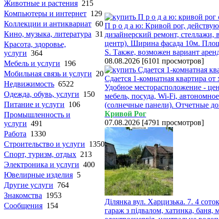
Животные и растения
215
Компьютеры и интернет
129
Коллекции и антиквариат
60
П р о д а ю: Кривой рог, действ
Кино, музыка, литература
31
дизайнерский ремонт, стеллажи, в
центр). Ширина фасада 10м. Площа
Красота, здоровье,
S. Также, возможен вариант аре
услуги
364
08.08.2026
[
6101 просмотров
]
Мебель и услуги
196
Мобильная связь и услуги
20
Сдается 1-комнатная квартира от 
Недвижимость
6522
Удобное месторасположение - цент
Одежда, обувь, услуги
150
мебель, посуда, Wi-Fi, автономно
Питание и услуги
106
(солнечные панели). Отчетные до
Кривой Рог
Промышленность и
07.08.2026
[
4791 просмотров
]
услуги
491
Работа
1330
Строительство и услуги
1350
Спорт, туризм, отдых
213
Электроника и услуги
400
Ювелирные изделия
5
Другие услуги
764
Знакомства
1953
Ділянка вул. Харцизька. 7. 4 сото
Сообщения
154
гараж з підвалом, хатинка, баня, 