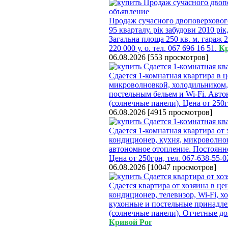
Продаж сучасного двоповерхового 
95 кварталу. рік забудови 2010 рі
Загальна площа 250 кв. м. гараж 20
220 000 у. о. тел. 067 696 16 51.
Кр
06.08.2026
[
553 просмотров
]
Сдается 1-комнатная квартира в ц
микроволновкой, холодильником,
постельным бельем и Wi-Fi. Авто
(солнечные панели). Цена от 250
06.08.2026
[
4915 просмотров
]
Сдается 1-комнатная квартира от 
кондиционер, кухня, микроволновк
автономное отопление. Постоянно
Цена от 250грн, тел. 067-638-55-0
06.08.2026
[
10047 просмотров
]
Сдается квартира от хозяина в цен
кондиционер, телевизор, Wi-Fi, х
кухонные и постельные принадле
(солнечные панели). Отчетные док
Кривой Рог