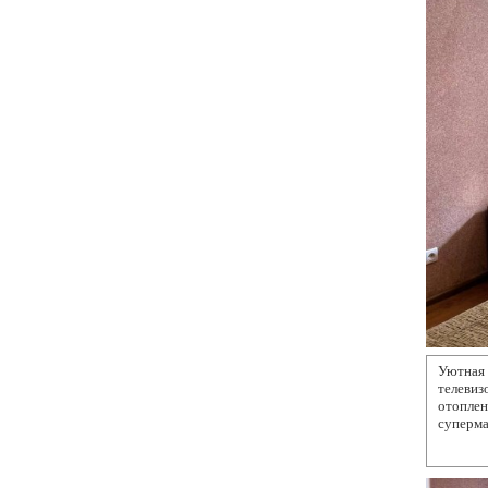
Уютная 
телеви
отопле
суперма