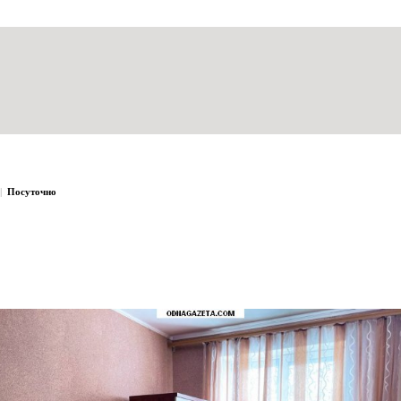
№1 в Кривом Роге
|
Посуточно