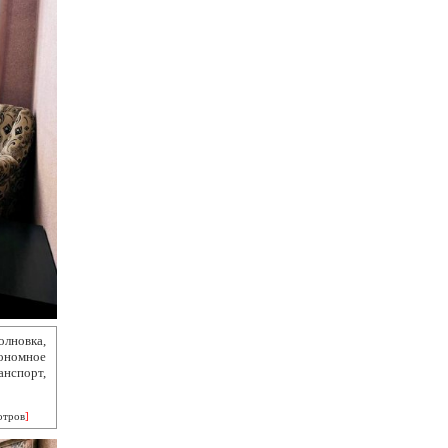
олновка,
ономное
нспорт,
отров
]