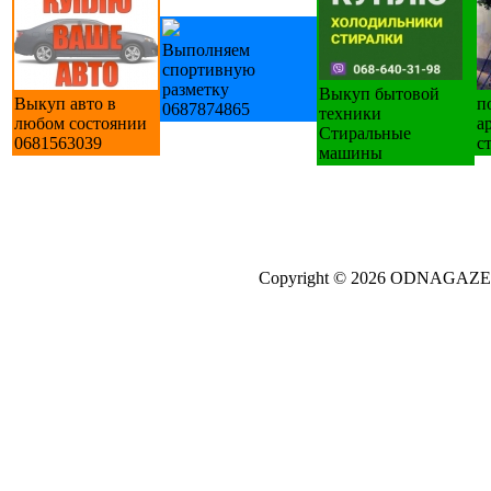
Выполняем
спортивную
разметку
Выкуп бытовой
Выкуп авто в
п
0687874865
техники
любом состоянии
а
Стиральные
0681563039
с
машины
Copyright © 2026 ODNAGA