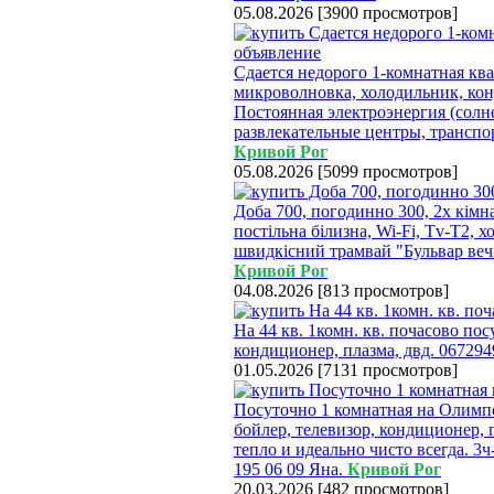
05.08.2026
[
3900 просмотров
]
Сдается недорого 1-комнатная ква
микроволновка, холодильник, кон
Постоянная электроэнергия (солне
развлекательные центры, транспор
Кривой Рог
05.08.2026
[
5099 просмотров
]
Доба 700, погодинно 300, 2х кімна
постільна білизна, Wi-Fi, Tv-T2, 
швидкісний трамвай "Бульвар вечі
Кривой Рог
04.08.2026
[
813 просмотров
]
На 44 кв. 1комн. кв. почасово по
кондиционер, плазма, двд. 067294
01.05.2026
[
7131 просмотров
]
Посуточно 1 комнатная на Олимпе
бойлер, телевизор, кондиционер, 
тепло и идеально чисто всегда. 3ч- 
195 06 09 Яна.
Кривой Рог
20.03.2026
[
482 просмотров
]