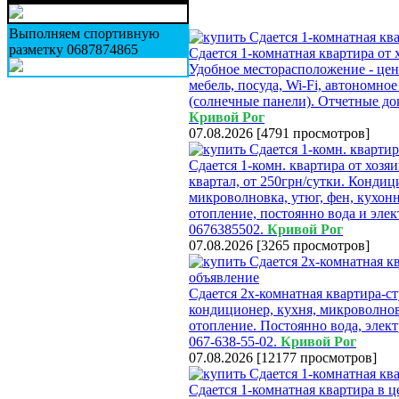
Выполняем спортивную
разметку 0687874865
Сдается 1-комнатная квартира от 
Удобное месторасположение - цент
мебель, посуда, Wi-Fi, автономно
(солнечные панели). Отчетные док
Кривой Рог
07.08.2026
[
4791 просмотров
]
Сдается 1-комн. квартира от хозя
квартал, от 250грн/сутки. Кондиц
микроволновка, утюг, фен, кухо
отопление, постоянно вода и элек
0676385502.
Кривой Рог
07.08.2026
[
3265 просмотров
]
Сдается 2х-комнатная квартира-ст
кондиционер, кухня, микроволновк
отопление. Постоянно вода, элект
067-638-55-02.
Кривой Рог
07.08.2026
[
12177 просмотров
]
Сдается 1-комнатная квартира в ц