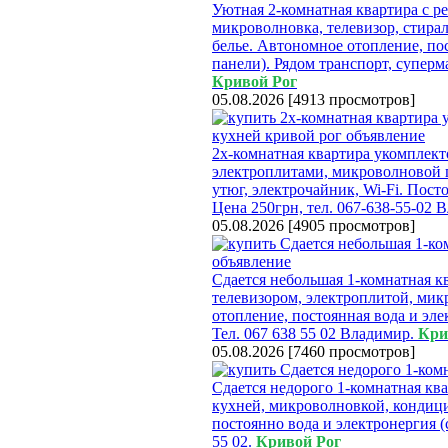
Уютная 2-комнатная квартира с ре
микроволновка, телевизор, стира
белье. Автономное отопление, по
панели). Рядом транспорт, суперм
Кривой Рог
05.08.2026
[
4913 просмотров
]
2х-комнатная квартира укомплект
электроплитами, микроволновой п
утюг, электрочайник, Wi-Fi. Пост
Цена 250грн, тел. 067-638-55-02 
05.08.2026
[
4905 просмотров
]
Сдается небольшая 1-комнатная кв
телевизором, электроплитой, мик
отопление, постоянная вода и эле
Тел. 067 638 55 02 Владимир.
Кри
05.08.2026
[
7460 просмотров
]
Сдается недорого 1-комнатная ква
кухней, микроволновкой, кондици
постоянно вода и электронергия (
55 02.
Кривой Рог