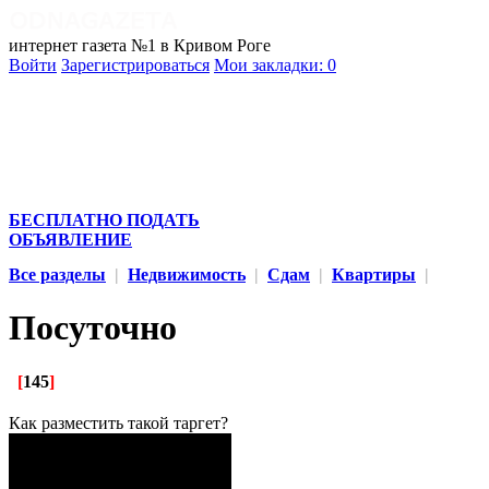
интернет газета №1 в Кривом Роге
Войти
Зарегистрироваться
Мои закладки:
0
БЕСПЛАТНО ПОДАТЬ
ОБЪЯВЛЕНИЕ
Все разделы
|
Недвижимость
|
Сдам
|
Квартиры
|
Посуточно
[
145
]
Как разместить такой таргет?
Бережные грузовые
перевозки ваших вещей,
мебели